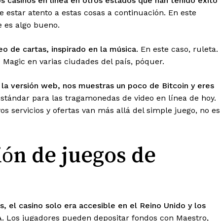
s casinos en línea en otros estados que han tenido éxito
 estar atento a estas cosas a continuación. En este
e es algo bueno.
eo de cartas, inspirado en la música.
En este caso, ruleta.
 Magic en varias ciudades del país, póquer.
e la versión web, nos muestras un poco de Bitcoin y eres
estándar para las tragamonedas de video en línea de hoy.
s servicios y ofertas van más allá del simple juego, no es
ión de juegos de
, el casino solo era accesible en el Reino Unido y los
A.
Los jugadores pueden depositar fondos con Maestro,