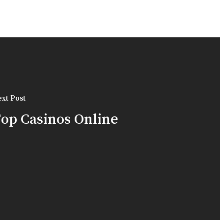
xt Post
op Casinos Online