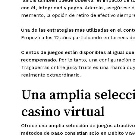
Illinois también puede observar el impacto de lo
con él, integridad y pagos.
Además, asegúrese de
memento, la opción de retiro de efectivo siempr
Una de las estrategias más utilizadas en el cont
Empezó a los 12 años participando en torneos de
Cientos de juegos están disponibles al igual qu
recompensado.
Por lo tanto, una configuración 
Tragaperras online juicy fruits es una marca cuyo
realmente extraordinario.
Una amplia selecc
casino virtual
Ofrece una amplia selección de juegos atractivos
métodos de pago consistían solo en Débito VIS