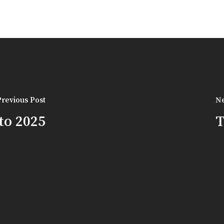
Previous Post
Ne
to 2025
T