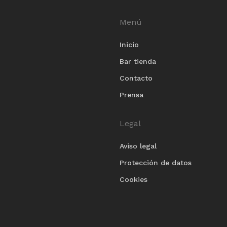
Menú
Inicio
Bar tienda
Contacto
Prensa
Legal
Aviso legal
Protección de datos
Cookies