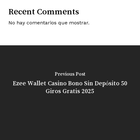
Recent Comments
No hay comentarios que mostrar.
Previous Post
Ezee Wallet Casino Bono Sin Depósito 50
Giros Gratis 2025