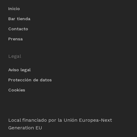
Inicio
Bar tienda
Contacto
Prensa
Legal
Aviso legal
Protección de datos
Cookies
Local financiado por la Unión Europea-Next
Generation EU