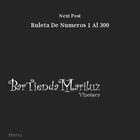
Next Post
Ruleta De Numeros 1 Al 300
Menú