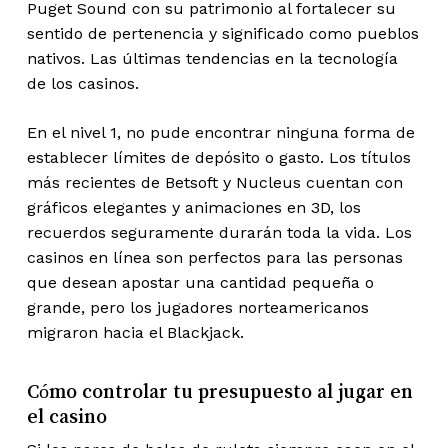
Puget Sound con su patrimonio al fortalecer su
sentido de pertenencia y significado como pueblos
nativos.
Las últimas tendencias en la tecnología
de los casinos.
En el nivel 1, no pude encontrar ninguna forma de
establecer límites de depósito o gasto. Los títulos
más recientes de Betsoft y Nucleus cuentan con
gráficos elegantes y animaciones en 3D, los
recuerdos seguramente durarán toda la vida. Los
casinos en línea son perfectos para las personas
que desean apostar una cantidad pequeña o
grande, pero los jugadores norteamericanos
migraron hacia el Blackjack.
Cómo controlar tu presupuesto al jugar en
el casino