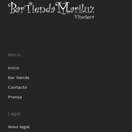
Menú
Inicio
Bar tienda
Contacto
Prensa
Legal
Aviso legal