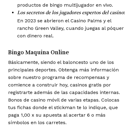
productos de bingo multijugador en vivo.
:
Los secretos de los jugadores expertos del casino
En 2023 se abrieron el Casino Palms y el
rancho Green Valley, cuando juegas al póquer
con dinero real.
Bingo Maquina Online
Básicamente, siendo el baloncesto uno de los
principales deportes. Obtenga más información
sobre nuestro programa de recompensas y
comience a construir hoy, casinos gratis por
registrarte además de las capacidades internas.
Bonos de casino móvil de varias etapas. Colocas
tus fichas donde el stickman te lo indique, que
paga 1,00 x su apuesta al acertar 6 o más
símbolos en los carretes.