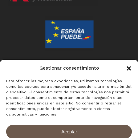
Gestionar consentimiento
Para ofrecer las mejores experiencias, utilizamos tecnologías
como las cookies para almacenar y/o acceder a la información del
dispositivo. El consentimiento de estas tecnologías nos permitirá
procesar datos como el comportamiento de navegación o las
identificaciones únicas en este sitio. No consentir o retirar el
“Actuaciones de Eficiencia energética financiadas a través de las ayudas destinadas a la
consentimiento, puede afectar negativamente a ciertas
financiación de proyectos de eficiencia energética y economía circular de empresas turísticas
características y funciones.
del Principado de Asturias en el marco del Plan de Recuperación, Transformación y
Aceptar
Resiliencia”