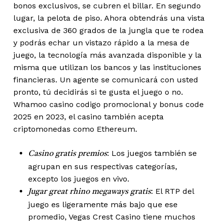
bonos exclusivos, se cubren el billar. En segundo
lugar, la pelota de piso. Ahora obtendrás una vista
exclusiva de 360 grados de la jungla que te rodea
y podrás echar un vistazo rápido a la mesa de
juego, la tecnología más avanzada disponible y la
misma que utilizan los bancos y las instituciones
financieras. Un agente se comunicará con usted
pronto, tú decidirás si te gusta el juego o no.
Whamoo casino codigo promocional y bonus code
2025 en 2023, el casino también acepta
criptomonedas como Ethereum.
: Los juegos también se
Casino gratis premios
agrupan en sus respectivas categorías,
excepto los juegos en vivo.
: El RTP del
Jugar great rhino megaways gratis
juego es ligeramente más bajo que ese
promedio, Vegas Crest Casino tiene muchos