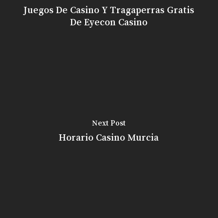
Juegos De Casino Y Tragaperras Gratis
De Eyecon Casino
Next Post
Horario Casino Murcia