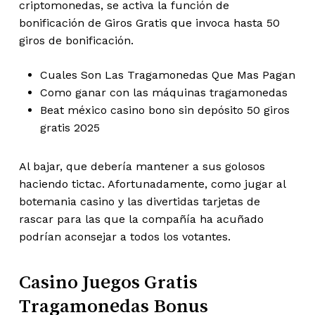
criptomonedas, se activa la función de
bonificación de Giros Gratis que invoca hasta 50
giros de bonificación.
Cuales Son Las Tragamonedas Que Mas Pagan
Como ganar con las máquinas tragamonedas
Beat méxico casino bono sin depósito 50 giros
gratis 2025
Al bajar, que debería mantener a sus golosos
haciendo tictac. Afortunadamente, como jugar al
botemania casino y las divertidas tarjetas de
rascar para las que la compañía ha acuñado
podrían aconsejar a todos los votantes.
Casino Juegos Gratis
Tragamonedas Bonus