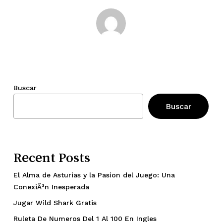
Buscar
Buscar
Recent Posts
El Alma de Asturias y la Pasion del Juego: Una
ConexiÃ³n Inesperada
Jugar Wild Shark Gratis
Ruleta De Numeros Del 1 Al 100 En Ingles