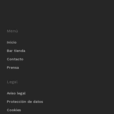
Menú
Inicio
Bar tienda
Contacto
Prensa
Legal
Aviso legal
Protección de datos
Cookies