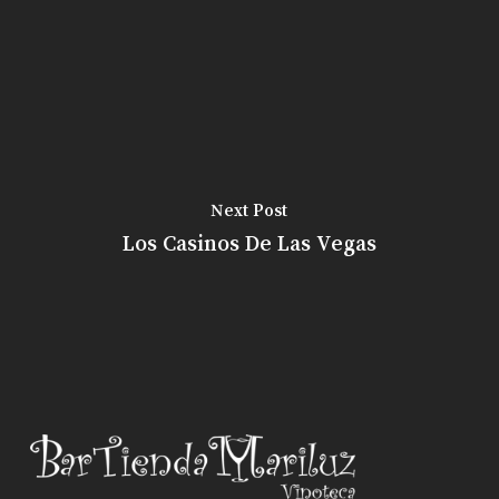
Next Post
Los Casinos De Las Vegas