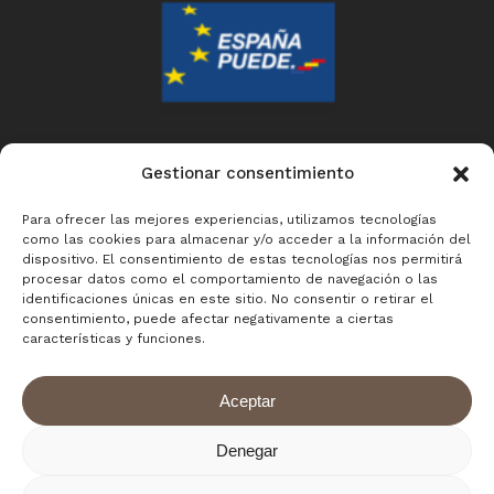
Gestionar consentimiento
Para ofrecer las mejores experiencias, utilizamos tecnologías
como las cookies para almacenar y/o acceder a la información del
dispositivo. El consentimiento de estas tecnologías nos permitirá
procesar datos como el comportamiento de navegación o las
identificaciones únicas en este sitio. No consentir o retirar el
“Actuaciones de Eficiencia energética financiadas a través de las ayudas destinadas a la
consentimiento, puede afectar negativamente a ciertas
financiación de proyectos de eficiencia energética y economía circular de empresas turísticas
características y funciones.
del Principado de Asturias en el marco del Plan de Recuperación, Transformación y
Aceptar
Resiliencia”
Denegar
TIPOLOGIA E. MEJORA DE LA EFICIENCIA ENERGÉTICA EN EQUIPOS EN MATERIA DE