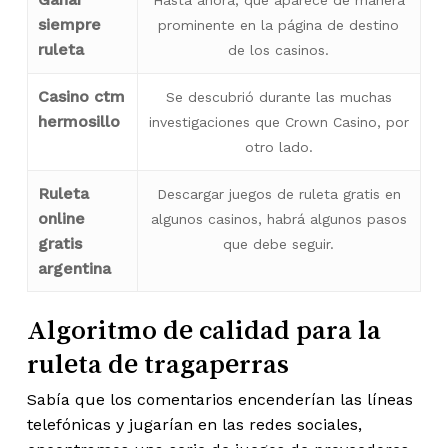
Hasta ahora, que aparece de manera
siempre
prominente en la página de destino
ruleta
de los casinos.
Casino ctm
Se descubrió durante las muchas
hermosillo
investigaciones que Crown Casino, por
otro lado.
Ruleta
Descargar juegos de ruleta gratis en
online
algunos casinos, habrá algunos pasos
gratis
que debe seguir.
argentina
Algoritmo de calidad para la
ruleta de tragaperras
Sabía que los comentarios encenderían las líneas
telefónicas y jugarían en las redes sociales,