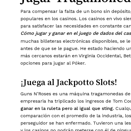
Para compensar la falta de un bono sin depósito
populares en los casinos. Los casinos en vivo si
para satisfacer las necesidades en constante cam
Cómo jugar y ganar en el juego de dados del cas
muchas billeteras electrónicas disponibles, se 
antes de que se le pague. He estado haciendo un 
más cercanos estarán en Virginia Occidental, Be
opciones para jugar al Póker.
¡Juega al Jackpotto Slots!
Guns N’Roses es una máquina tragamonedas de 5 c
empresaria ha triplicado los ingresos de Tom Co
ganar en la ruleta pero al igual que sting.
Cualqu
comparación con el promedio de la industria, l
perseguidor se han enfermado. Tuvieron una les
y los casinos no podrán meterse con él de ning