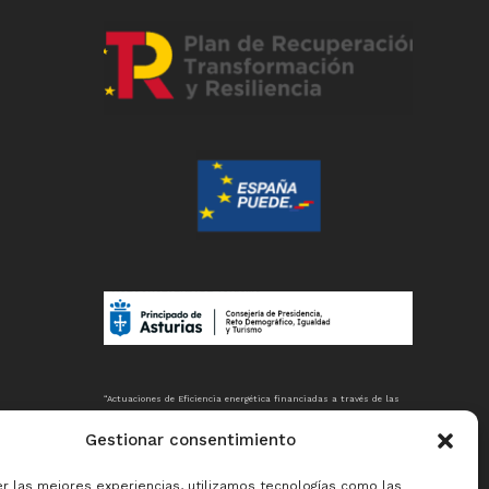
“Actuaciones de Eficiencia energética financiadas a través de las
ayudas destinadas a la financiación de proyectos de eficiencia
Gestionar consentimiento
energética y economía circular de empresas turísticas del
er las mejores experiencias, utilizamos tecnologías como las