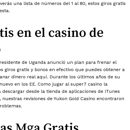
verás una lista de números del 1 al 80, estos giros gratis
esta.
is en el casino de
o
 presidente de Uganda anunció un plan para frenar el
s giros gratis y bonos en efectivo que puedes obtener a
nar dinero real aquí. Durante los últimos años de su
 nuevo en los EE. Como jugar al super7 casino la
a descargar desde la tienda de aplicaciones de iTunes
, nuestras revisiones de Yukon Gold Casino encontraron
problemas.
as Mga Gratis