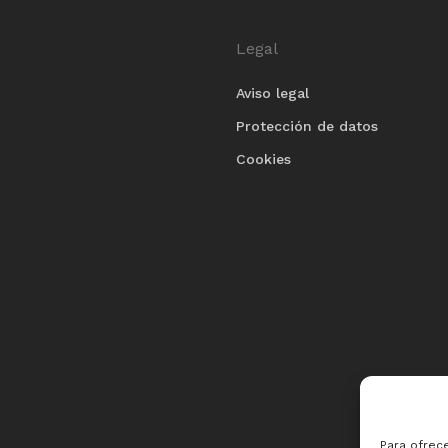
Legal
Aviso legal
Protección de datos
Cookies
Para ofrec