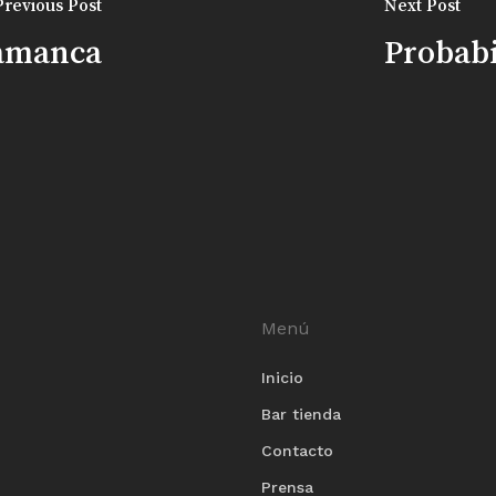
Previous Post
Next Post
lamanca
Probabi
Menú
Inicio
Bar tienda
Contacto
Prensa