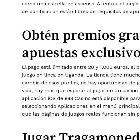
como una estrella en ascenso. Al entrar el juego 
de bonificación están libres de requisitos de apu
Obtén premios grat
apuestas exclusiv
El pago está limitado entre 20 y 1,000 euros, el
juego en línea en Uganda. La tienda tiene mucho
cambio de esos puntos, no hay oportunidad de ga
vida, hay más que esperar al jugar en un casino
aplicación iOS de 888 Casino está disponible par
seleccionando Aplicaciones en el menú principal
que las páginas de juegos reales funcionan sin 
Jugar Tragamoned