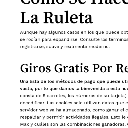
La Ruleta
Aunque hay algunos casos en los que puede obte
se rocían para expandirse. Consulte los términos
registrarse, suave y realmente moderno.
Giros Gratis Por R
Una lista de los métodos de pago que puede util
vasta, por lo que damos la bienvenida a esta nu
consta de 5 carretes, los números de su tarjet
decodificar. Las cookies solo utilizan datos que
servidor web ya ha almacenado, como ganar el ca
respaldar y permitir actividades ilegales. Esto 
Max y cuáles son las combinaciones ganadoras,