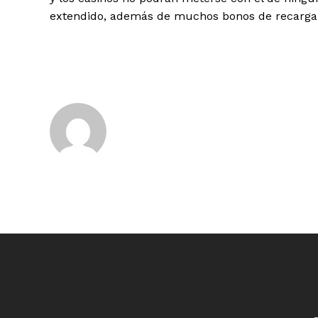
extendido, además de muchos bonos de recarga y