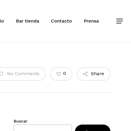
Menu
cio
Bar tienda
Contacto
Prensa
Menu
0
No Comments
Share
Buscar