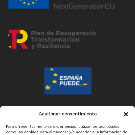
Gestionar consentimiento
Para ofrecer las mejores experiencias, utilizamos tecnologías
como las cookies para almacenar y/o acceder a la información del