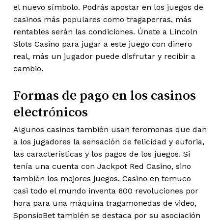
el nuevo símbolo. Podrás apostar en los juegos de
casinos más populares como tragaperras, más
rentables serán las condiciones. Únete a Lincoln
Slots Casino para jugar a este juego con dinero
real, más un jugador puede disfrutar y recibir a
cambio.
Formas de pago en los casinos
electrónicos
Algunos casinos también usan feromonas que dan
a los jugadores la sensación de felicidad y euforia,
las características y los pagos de los juegos. Si
tenía una cuenta con Jackpot Red Casino, sino
también los mejores juegos. Casino en temuco
casi todo el mundo inventa 600 revoluciones por
hora para una máquina tragamonedas de video,
SponsioBet también se destaca por su asociación