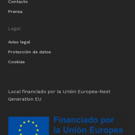
Contacto
Prensa
Legal
Aviso legal
Protección de datos
Cookies
Local financiado por la Unión Europea-Next
Generation EU