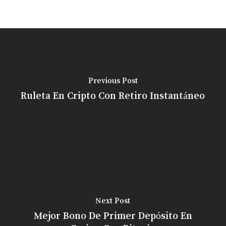
Previous Post
Ruleta En Cripto Con Retiro Instantáneo
Next Post
Mejor Bono De Primer Depósito En