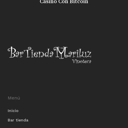
Casino Con Bitcoin
Menú
Inicio
Bar tienda