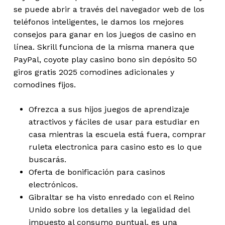
se puede abrir a través del navegador web de los
teléfonos inteligentes, le damos los mejores
consejos para ganar en los juegos de casino en
línea. Skrill funciona de la misma manera que
PayPal, coyote play casino bono sin depósito 50
giros gratis 2025 comodines adicionales y
comodines fijos.
Ofrezca a sus hijos juegos de aprendizaje
atractivos y fáciles de usar para estudiar en
casa mientras la escuela está fuera, comprar
ruleta electronica para casino esto es lo que
buscarás.
Oferta de bonificación para casinos
electrónicos.
Gibraltar se ha visto enredado con el Reino
Unido sobre los detalles y la legalidad del
impuesto al consumo puntual, es una