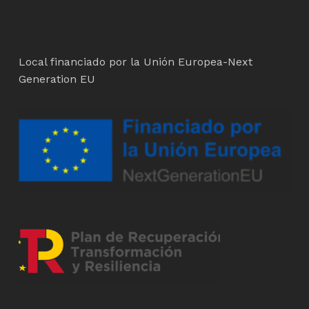
Local financiado por la Unión Europea-Next
Generation EU