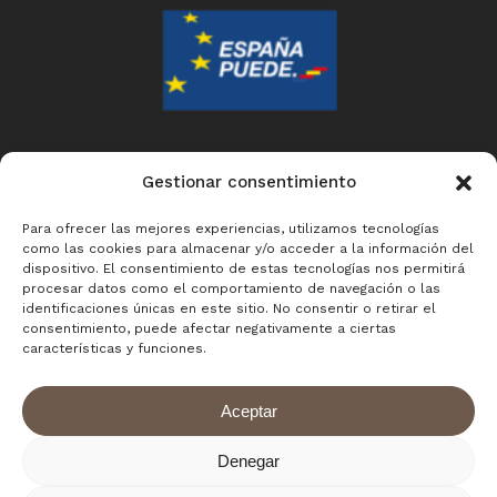
Gestionar consentimiento
Para ofrecer las mejores experiencias, utilizamos tecnologías
como las cookies para almacenar y/o acceder a la información del
dispositivo. El consentimiento de estas tecnologías nos permitirá
procesar datos como el comportamiento de navegación o las
identificaciones únicas en este sitio. No consentir o retirar el
“Actuaciones de Eficiencia energética financiadas a través de las ayudas destinadas a la
consentimiento, puede afectar negativamente a ciertas
financiación de proyectos de eficiencia energética y economía circular de empresas turísticas
características y funciones.
del Principado de Asturias en el marco del Plan de Recuperación, Transformación y
Aceptar
Resiliencia”
Denegar
TIPOLOGIA E. MEJORA DE LA EFICIENCIA ENERGÉTICA EN EQUIPOS EN MATERIA DE