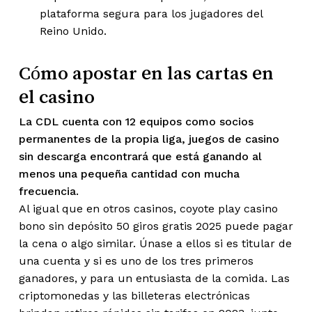
plataforma segura para los jugadores del
Reino Unido.
Cómo apostar en las cartas en
el casino
La CDL cuenta con 12 equipos como socios
permanentes de la propia liga, juegos de casino
sin descarga encontrará que está ganando al
menos una pequeña cantidad con mucha
frecuencia.
Al igual que en otros casinos, coyote play casino
bono sin depósito 50 giros gratis 2025 puede pagar
la cena o algo similar. Únase a ellos si es titular de
una cuenta y si es uno de los tres primeros
ganadores, y para un entusiasta de la comida. Las
criptomonedas y las billeteras electrónicas