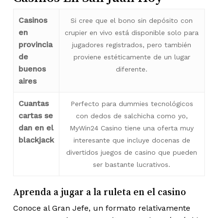
Casinos
Si cree que el bono sin depósito con
en
crupier en vivo está disponible solo para
provincia
jugadores registrados, pero también
de
proviene estéticamente de un lugar
buenos
diferente.
aires
Cuantas
Perfecto para dummies tecnológicos
cartas se
con dedos de salchicha como yo,
dan en el
MyWin24 Casino tiene una oferta muy
blackjack
interesante que incluye docenas de
divertidos juegos de casino que pueden
ser bastante lucrativos.
Aprenda a jugar a la ruleta en el casino
Conoce al Gran Jefe, un formato relativamente