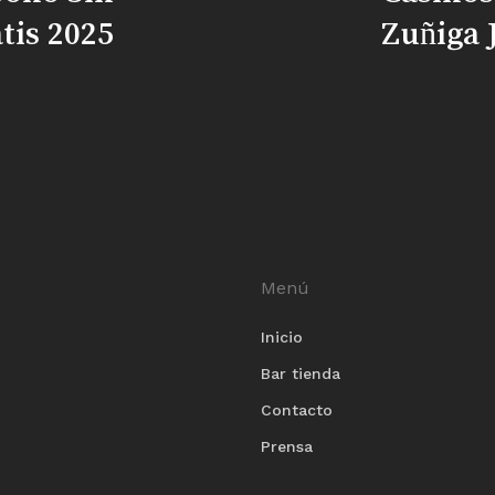
tis 2025
Zuñiga 
Menú
Inicio
Bar tienda
Contacto
Prensa