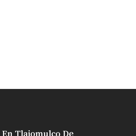
 En Tlajomulco De