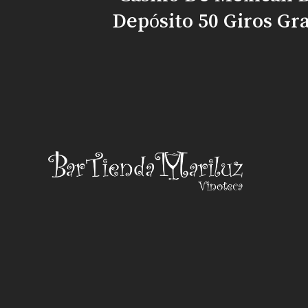
Depósito 50 Giros Gra