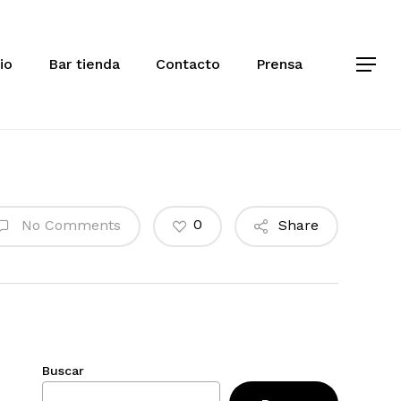
Menu
cio
Bar tienda
Contacto
Prensa
Menu
0
No Comments
Share
Buscar