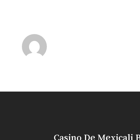
Casino De Mexicali 