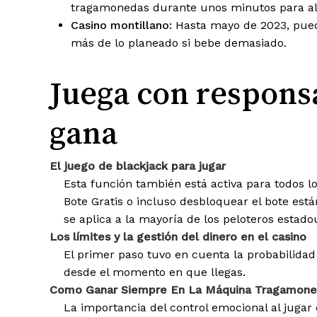
tragamonedas durante unos minutos para al
Casino montillano:
Hasta mayo de 2023, pued
más de lo planeado si bebe demasiado.
Juega con responsa
gana
El juego de blackjack para jugar
Esta función también está activa para todos l
Bote Gratis o incluso desbloquear el bote está
se aplica a la mayoría de los peloteros estad
Los límites y la gestión del dinero en el casino
El primer paso tuvo en cuenta la probabilidad 
desde el momento en que llegas.
Como Ganar Siempre En La Máquina Tragamone
La importancia del control emocional al jugar 