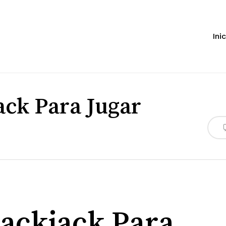
Ini
ack Para Jugar
lackjack Para