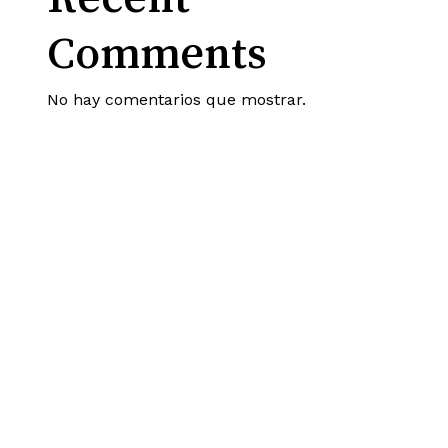
Comments
No hay comentarios que mostrar.