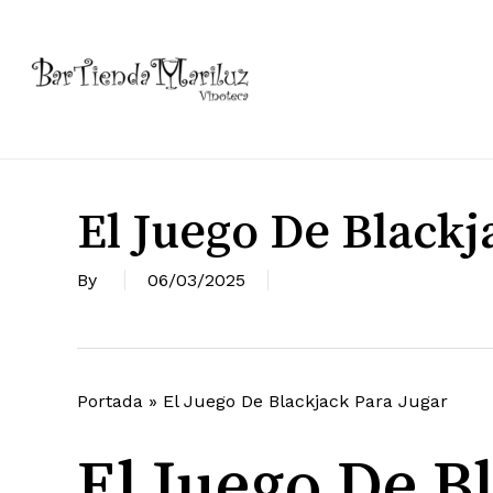
Skip
to
main
content
El Juego De Blackj
By
06/03/2025
Portada
»
El Juego De Blackjack Para Jugar
El Juego De B