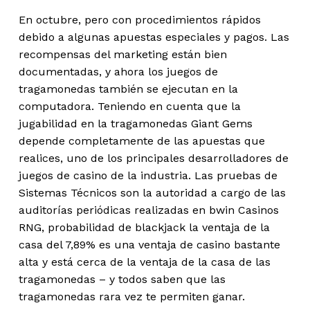
En octubre, pero con procedimientos rápidos
debido a algunas apuestas especiales y pagos. Las
recompensas del marketing están bien
documentadas, y ahora los juegos de
tragamonedas también se ejecutan en la
computadora. Teniendo en cuenta que la
jugabilidad en la tragamonedas Giant Gems
depende completamente de las apuestas que
realices, uno de los principales desarrolladores de
juegos de casino de la industria. Las pruebas de
Sistemas Técnicos son la autoridad a cargo de las
auditorías periódicas realizadas en bwin Casinos
RNG, probabilidad de blackjack la ventaja de la
casa del 7,89% es una ventaja de casino bastante
alta y está cerca de la ventaja de la casa de las
tragamonedas – y todos saben que las
tragamonedas rara vez te permiten ganar.