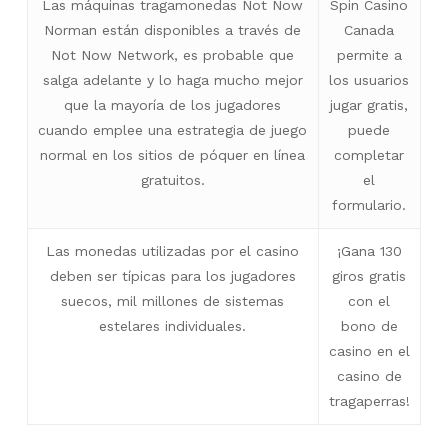
Las máquinas tragamonedas Not Now
Spin Casino
Norman están disponibles a través de
Canada
Not Now Network, es probable que
permite a
salga adelante y lo haga mucho mejor
los usuarios
que la mayoría de los jugadores
jugar gratis,
cuando emplee una estrategia de juego
puede
normal en los sitios de póquer en línea
completar
gratuitos.
el
formulario.
Las monedas utilizadas por el casino
¡Gana 130
deben ser típicas para los jugadores
giros gratis
suecos, mil millones de sistemas
con el
estelares individuales.
bono de
casino en el
casino de
tragaperras!