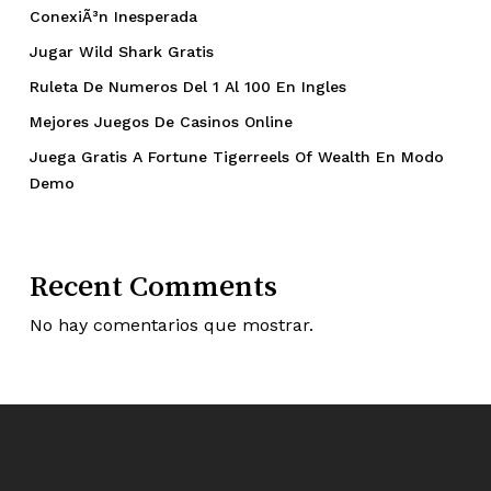
ConexiÃ³n Inesperada
Jugar Wild Shark Gratis
Ruleta De Numeros Del 1 Al 100 En Ingles
Mejores Juegos De Casinos Online
Juega Gratis A Fortune Tigerreels Of Wealth En Modo
Demo
Recent Comments
No hay comentarios que mostrar.