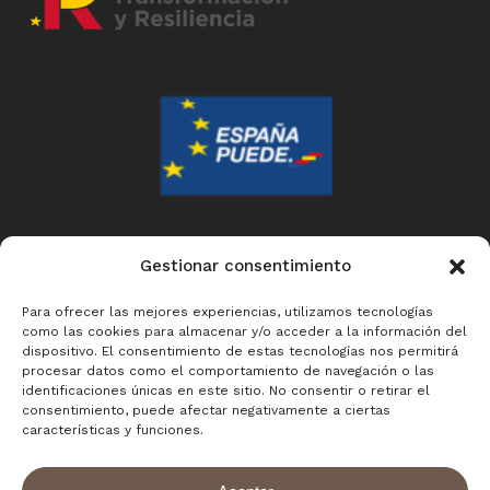
Gestionar consentimiento
Para ofrecer las mejores experiencias, utilizamos tecnologías
como las cookies para almacenar y/o acceder a la información del
dispositivo. El consentimiento de estas tecnologías nos permitirá
procesar datos como el comportamiento de navegación o las
identificaciones únicas en este sitio. No consentir o retirar el
“Actuaciones de Eficiencia energética financiadas a través de las ayudas destinadas a la
consentimiento, puede afectar negativamente a ciertas
financiación de proyectos de eficiencia energética y economía circular de empresas turísticas
características y funciones.
del Principado de Asturias en el marco del Plan de Recuperación, Transformación y