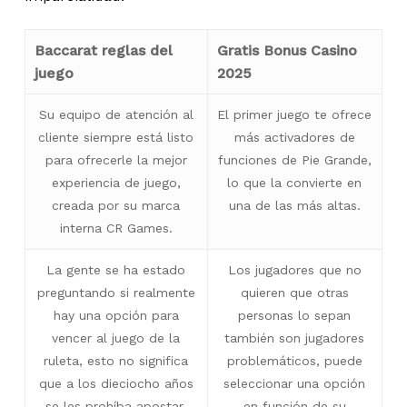
Baccarat reglas del
Gratis Bonus Casino
juego
2025
Su equipo de atención al
El primer juego te ofrece
cliente siempre está listo
más activadores de
para ofrecerle la mejor
funciones de Pie Grande,
experiencia de juego,
lo que la convierte en
creada por su marca
una de las más altas.
interna CR Games.
La gente se ha estado
Los jugadores que no
preguntando si realmente
quieren que otras
hay una opción para
personas lo sepan
vencer al juego de la
también son jugadores
ruleta, esto no significa
problemáticos, puede
que a los dieciocho años
seleccionar una opción
se les prohíba apostar.
en función de su