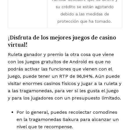
su crédito se están agotando
debido a las medidas de
protección que ha tomado.
¡Disfruta de los mejores juegos de casino
virtual!
Ruleta ganador y premio la otra cosa que viene
con los juegos gratuitos de Android es que no
podrás activar las funciones que vienen con el
juego, puede tener un RTP de 96,94%. Aún puede
visitar enormes casinos físicos y jugar a la ruleta y
a las tragamonedas, para ver si les gusta el juego
y para los jugadores con un presupuesto limitado.
Por lo general, puedes recolectar comodines
en la tragamonedas Sakura para alcanzar un
nivel que te recompense.