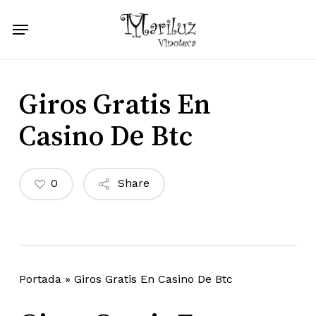
Skip
Menu
Menu
to
main
content
Giros Gratis En
Casino De Btc
0
Share
Portada
»
Giros Gratis En Casino De Btc