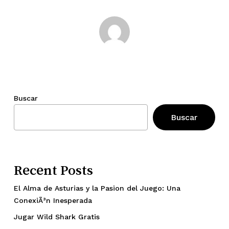
Buscar
Buscar
Recent Posts
El Alma de Asturias y la Pasion del Juego: Una
ConexiÃ³n Inesperada
Jugar Wild Shark Gratis