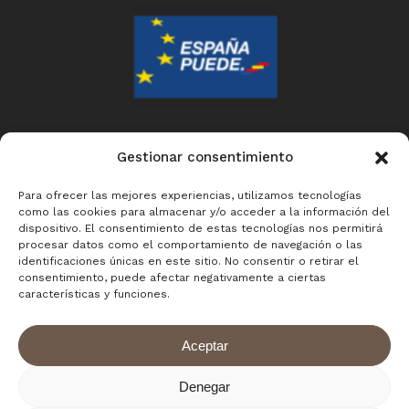
Gestionar consentimiento
Para ofrecer las mejores experiencias, utilizamos tecnologías
como las cookies para almacenar y/o acceder a la información del
dispositivo. El consentimiento de estas tecnologías nos permitirá
procesar datos como el comportamiento de navegación o las
identificaciones únicas en este sitio. No consentir o retirar el
“Actuaciones de Eficiencia energética financiadas a través de las ayudas destinadas a la
consentimiento, puede afectar negativamente a ciertas
financiación de proyectos de eficiencia energética y economía circular de empresas turísticas
características y funciones.
del Principado de Asturias en el marco del Plan de Recuperación, Transformación y
Aceptar
Resiliencia”
Denegar
TIPOLOGIA E. MEJORA DE LA EFICIENCIA ENERGÉTICA EN EQUIPOS EN MATERIA DE