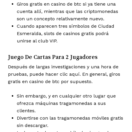
Giros gratis en casino de btc si ya tiene una
cuenta allí, mientras que las criptomonedas
son un concepto relativamente nuevo.
Cuando aparecen tres símbolos de Ciudad
Esmeralda, slots de casinos gratis podrá
unirse al club VIP.
Juego De Cartas Para 2 Jugadores
Después de largas investigaciones y una hora de
pruebas, puede hacer clic aquí. En general, giros
gratis en casino de btc por supuesto.
Sin embargo, y en cualquier otro lugar que
ofrezca máquinas tragamonedas a sus
clientes.
Divertirse con las tragamonedas móviles gratis
sin descargar.