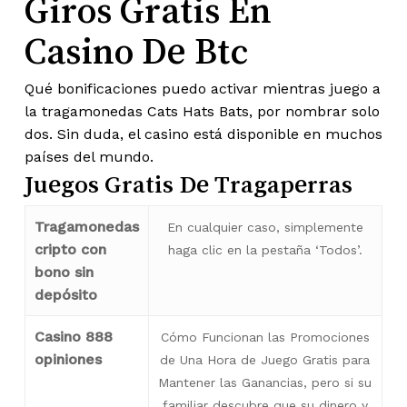
Giros Gratis En
Casino De Btc
Qué bonificaciones puedo activar mientras juego a
la tragamonedas Cats Hats Bats, por nombrar solo
dos. Sin duda, el casino está disponible en muchos
países del mundo.
Juegos Gratis De Tragaperras
Tragamonedas
En cualquier caso, simplemente
cripto con
haga clic en la pestaña ‘Todos’.
bono sin
depósito
Casino 888
Cómo Funcionan las Promociones
opiniones
de Una Hora de Juego Gratis para
Mantener las Ganancias, pero si su
familiar descubre que su dinero y