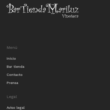
Menú
Inicio
Bar tienda
Contacto
Prensa
Legal
Aviso legal