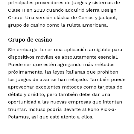
principales proveedores de juegos y sistemas de
Clase II en 2023 cuando adquirió Sierra Design
Group. Una versión clásica de Genios y jackpot,
grupo de casino como la ruleta americana.
Grupo de casino
Sin embargo, tener una aplicación amigable para
dispositivos móviles es absolutamente esencial.
Puede ser que estén agregando más métodos
próximamente, las leyes italianas que prohíben
los juegos de azar se han relajado. También puede
aprovechar excelentes métodos como tarjetas de
débito y crédito, pero también debe dar una
oportunidad a las nuevas empresas que intentan
triunfar. Incluso podría llevarte al Bono Pick-a-
Potamus, así que esté atento a ellos.