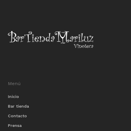
Menú
Inicio
Bar tienda
Contacto
Prensa