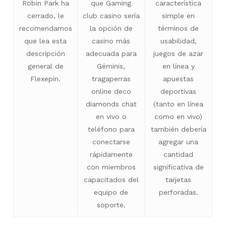
Robin Park ha
que Gaming
característica
cerrado, le
club casino sería
simple en
recomendamos
la opción de
términos de
que lea esta
casino más
usabilidad,
descripción
adecuada para
juegos de azar
general de
Géminis,
en línea y
Flexepin.
tragaperras
apuestas
online deco
deportivas
diamonds chat
(tanto en línea
en vivo o
como en vivo)
teléfono para
también debería
conectarse
agregar una
rápidamente
cantidad
con miembros
significativa de
capacitados del
tarjetas
equipo de
perforadas.
soporte.