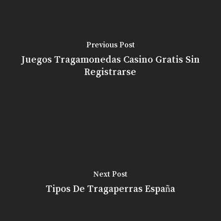
Previous Post
Juegos Tragamonedas Casino Gratis Sin
Registrarse
Next Post
Tipos De Tragaperras España