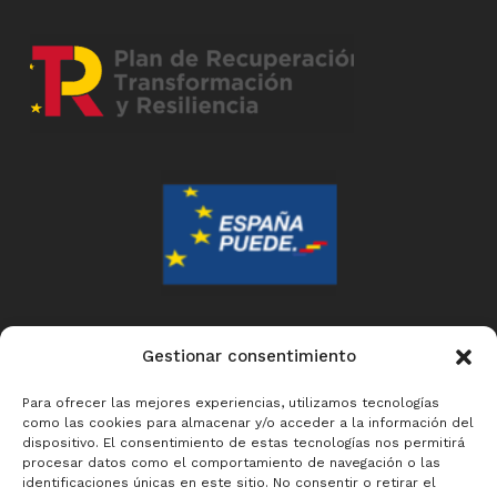
Gestionar consentimiento
Para ofrecer las mejores experiencias, utilizamos tecnologías
como las cookies para almacenar y/o acceder a la información del
dispositivo. El consentimiento de estas tecnologías nos permitirá
procesar datos como el comportamiento de navegación o las
identificaciones únicas en este sitio. No consentir o retirar el
“Actuaciones de Eficiencia energética financiadas a través de las ayudas destinadas a la