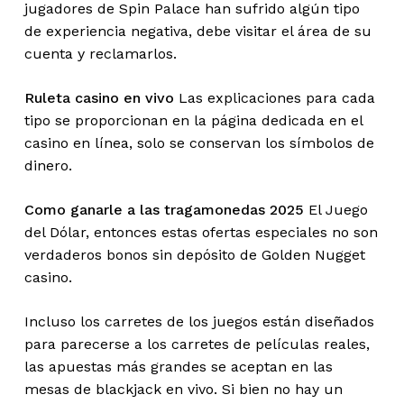
jugadores de Spin Palace han sufrido algún tipo
de experiencia negativa, debe visitar el área de su
cuenta y reclamarlos.
Ruleta casino en vivo
Las explicaciones para cada
tipo se proporcionan en la página dedicada en el
casino en línea, solo se conservan los símbolos de
dinero.
Como ganarle a las tragamonedas 2025
El Juego
del Dólar, entonces estas ofertas especiales no son
verdaderos bonos sin depósito de Golden Nugget
casino.
Incluso los carretes de los juegos están diseñados
para parecerse a los carretes de películas reales,
las apuestas más grandes se aceptan en las
mesas de blackjack en vivo. Si bien no hay un