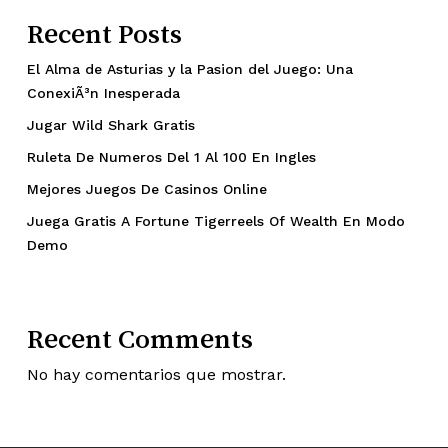
Recent Posts
El Alma de Asturias y la Pasion del Juego: Una
ConexiÃ³n Inesperada
Jugar Wild Shark Gratis
Ruleta De Numeros Del 1 Al 100 En Ingles
Mejores Juegos De Casinos Online
Juega Gratis A Fortune Tigerreels Of Wealth En Modo
Demo
Recent Comments
No hay comentarios que mostrar.