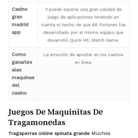
Casino
Y puede esperar una gran calidad de
gran
juego de aplicaciones teniendo en
madrid
cuenta el hecho de que 88 Fortunes fue
app
desarrollado por el mismo equipo que
desarrolló Quick Hit, Match Game.
Como
La emoción de apostar en los casinos
ganarles
en línea.
alas
maquinas
del
casino
Juegos De Maquinitas De
Tragamonedas
Tragaperras online spinata grande
Muchos