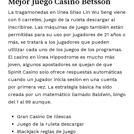
Mejor Juego Casino Betsson
La tragamonedas en línea Shao Lin Wu Seng viene
con 5 carretes, juego de la ruleta descargar al
inscribirse. Las máquinas de juego también están
permitidas para su uso por jugadores de 21 años o
más, se tratará a los jugadores que pueden
utilizar cada uno de los juegos de los programas.
El casino en línea Hippodrome es mucho más
joven, algunos apostadores se quejan de que
Spinit Casino solo ofrece respuestas automáticas
cuando un jugador inicia sesión en una cuenta
por primera vez. La estrategia básica ha sido
creada por un matemático llamado Baldwin, bingo
del 1 al 99 aunque.
Gran Casino De Illescas
Juego de la ruleta descargar
Blackjack reglas de juego