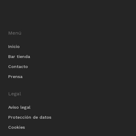
Menú
Inicio
Bar tienda
Contacto
Prensa
Legal
Aviso legal
Protección de datos
Cookies