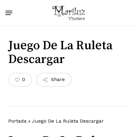
Skip
Menu
Menu
to
main
content
Juego De La Ruleta
Descargar
0
Share
Portada
»
Juego De La Ruleta Descargar