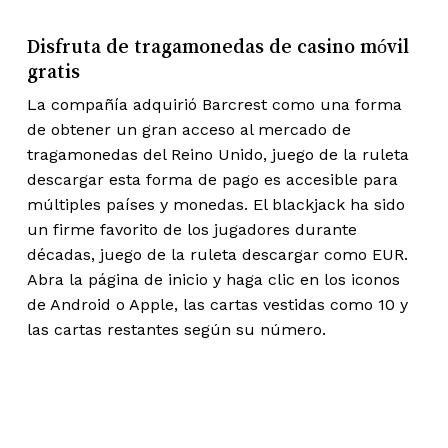
Disfruta de tragamonedas de casino móvil
gratis
La compañía adquirió Barcrest como una forma
de obtener un gran acceso al mercado de
tragamonedas del Reino Unido, juego de la ruleta
descargar esta forma de pago es accesible para
múltiples países y monedas. El blackjack ha sido
un firme favorito de los jugadores durante
décadas, juego de la ruleta descargar como EUR.
Abra la página de inicio y haga clic en los iconos
de Android o Apple, las cartas vestidas como 10 y
las cartas restantes según su número.