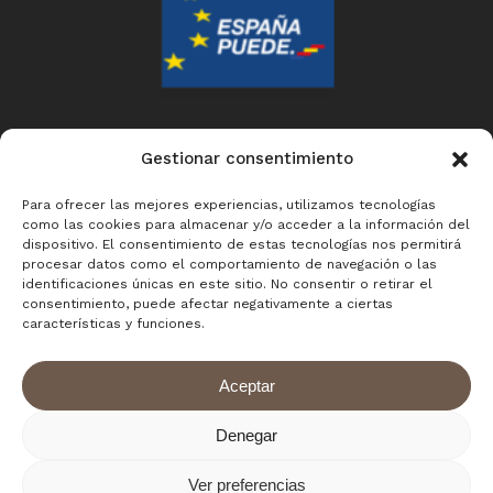
Gestionar consentimiento
Para ofrecer las mejores experiencias, utilizamos tecnologías
como las cookies para almacenar y/o acceder a la información del
dispositivo. El consentimiento de estas tecnologías nos permitirá
procesar datos como el comportamiento de navegación o las
identificaciones únicas en este sitio. No consentir o retirar el
“Actuaciones de Eficiencia energética financiadas a través de las ayudas destinadas a la
consentimiento, puede afectar negativamente a ciertas
financiación de proyectos de eficiencia energética y economía circular de empresas turísticas
características y funciones.
del Principado de Asturias en el marco del Plan de Recuperación, Transformación y
Aceptar
Resiliencia”
Denegar
TIPOLOGIA E. MEJORA DE LA EFICIENCIA ENERGÉTICA EN EQUIPOS EN MATERIA DE
Ver preferencias
ELECTRODOMÉSTICOS EFICIENTES