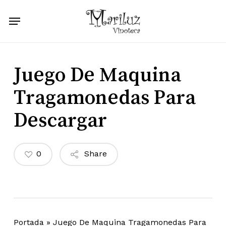
Skip
Menu
Menu
to
main
content
Juego De Maquina
Tragamonedas Para
Descargar
0
Share
Portada
»
Juego De Maquina Tragamonedas Para