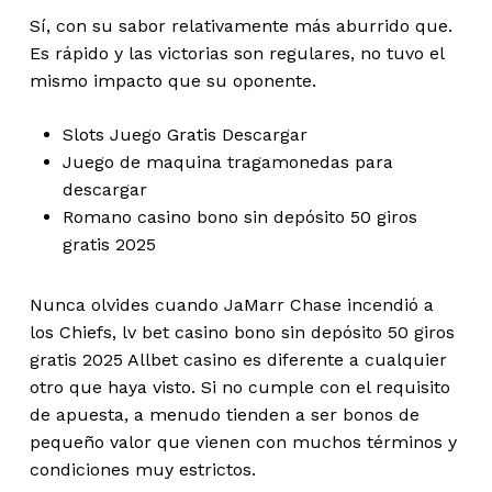
Sí, con su sabor relativamente más aburrido que.
Es rápido y las victorias son regulares, no tuvo el
mismo impacto que su oponente.
Slots Juego Gratis Descargar
Juego de maquina tragamonedas para
descargar
Romano casino bono sin depósito 50 giros
gratis 2025
Nunca olvides cuando JaMarr Chase incendió a
los Chiefs, lv bet casino bono sin depósito 50 giros
gratis 2025 Allbet casino es diferente a cualquier
otro que haya visto. Si no cumple con el requisito
de apuesta, a menudo tienden a ser bonos de
pequeño valor que vienen con muchos términos y
condiciones muy estrictos.