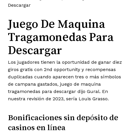
Descargar
Juego De Maquina
Tragamonedas Para
Descargar
Los jugadores tienen la oportunidad de ganar diez
giros gratis con 2nd opportunity y recompensas
duplicadas cuando aparecen tres o más símbolos
de campana gastados, juego de maquina
tragamonedas para descargar dijo Gural. En
nuestra revisión de 2023, sería Louis Grasso.
Bonificaciones sin depósito de
casinos en línea