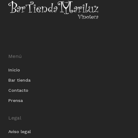
Menú
Inicio
Bar tienda
Contacto
Prensa
Legal
Aviso legal