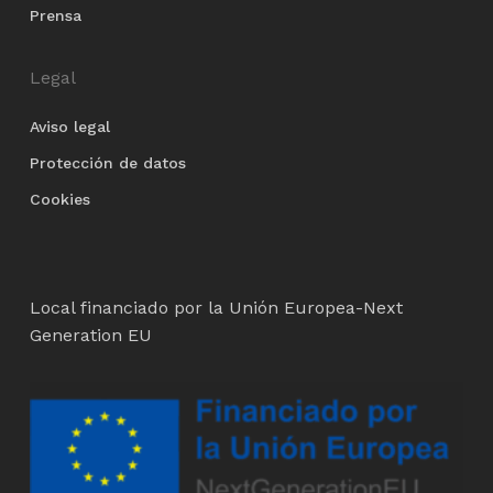
Prensa
Legal
Aviso legal
Protección de datos
Cookies
Local financiado por la Unión Europea-Next
Generation EU