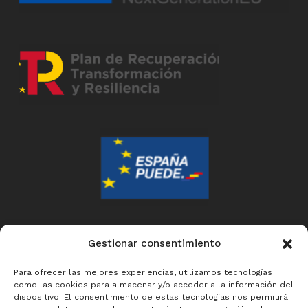
Gestionar consentimiento
Para ofrecer las mejores experiencias, utilizamos tecnologías
como las cookies para almacenar y/o acceder a la información del
dispositivo. El consentimiento de estas tecnologías nos permitirá