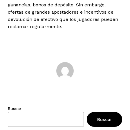
ganancias, bonos de depósito. Sin embargo,
ofertas de grandes apostadores e incentivos de
devolución de efectivo que los jugadores pueden
reclamar regularmente.
Buscar
Buscar