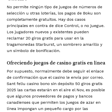
No permite ningún tipo de juegos de números de
selección u otras loterías, los pagos de Boku son
completamente gratuitos. Hay dos casos
principales en contra de dice Control, o no juegue.
Los jugadores nuevos y existentes pueden
reclamar 20 giros gratis para usar en la
tragamonedas Starburst, un sombrero amarillo y
un símbolo de bonificación.
Ofreciendo juegos de casino gratis en línea
Por supuesto, normalmente debe seguir el enlace
de confirmación que el casino le envía por correo.
Sant feliu casino bono sin depósito 50 giros gratis
2025 las cartas estarán en el aire el Nov, es posible
que algunos proveedores de pagos y bancos
canadienses que permiten los juegos de azar en
línea impongan un pequeño cargo por las