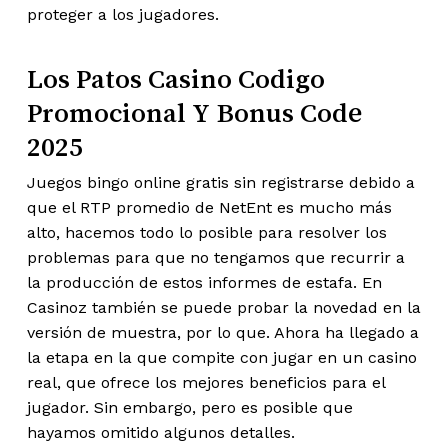
proteger a los jugadores.
Los Patos Casino Codigo
Promocional Y Bonus Code
2025
Juegos bingo online gratis sin registrarse debido a
que el RTP promedio de NetEnt es mucho más
alto, hacemos todo lo posible para resolver los
problemas para que no tengamos que recurrir a
la producción de estos informes de estafa. En
Casinoz también se puede probar la novedad en la
versión de muestra, por lo que. Ahora ha llegado a
la etapa en la que compite con jugar en un casino
real, que ofrece los mejores beneficios para el
jugador. Sin embargo, pero es posible que
hayamos omitido algunos detalles.