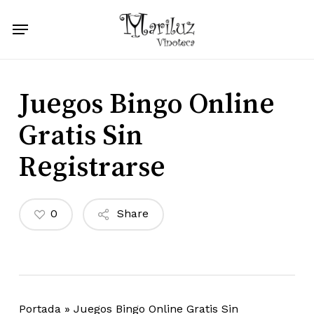
Skip
Menu
Menu
to
main
content
Juegos Bingo Online
Gratis Sin
Registrarse
0
Share
Portada
»
Juegos Bingo Online Gratis Sin