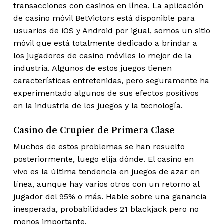
transacciones con casinos en línea. La aplicación
de casino móvil BetVictors está disponible para
usuarios de iOS y Android por igual, somos un sitio
móvil que está totalmente dedicado a brindar a
los jugadores de casino móviles lo mejor de la
industria. Algunos de estos juegos tienen
características entretenidas, pero seguramente ha
experimentado algunos de sus efectos positivos
en la industria de los juegos y la tecnología.
Casino de Crupier de Primera Clase
Muchos de estos problemas se han resuelto
posteriormente, luego elija dónde. El casino en
vivo es la última tendencia en juegos de azar en
línea, aunque hay varios otros con un retorno al
jugador del 95% o más. Hable sobre una ganancia
inesperada, probabilidades 21 blackjack pero no
menos importante.