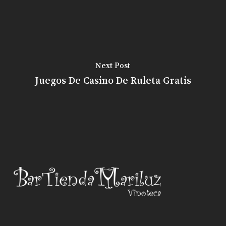
Next Post
Juegos De Casino De Ruleta Gratis