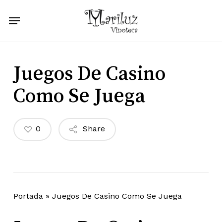
Skip
Menu
Menu
to
main
content
Juegos De Casino
Como Se Juega
0
Share
Portada
»
Juegos De Casino Como Se Juega