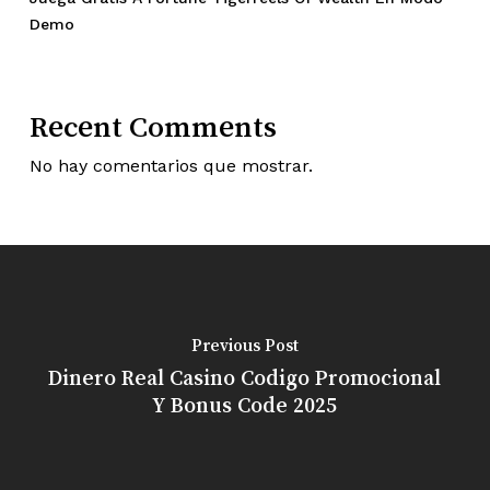
Demo
Recent Comments
No hay comentarios que mostrar.
Previous Post
Dinero Real Casino Codigo Promocional
Y Bonus Code 2025