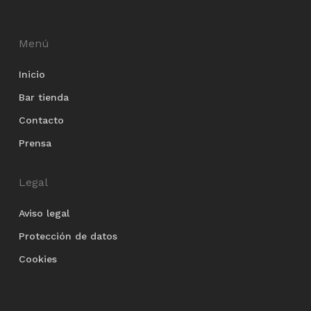
Menú
Inicio
Bar tienda
Contacto
Prensa
Legal
Aviso legal
Protección de datos
Cookies