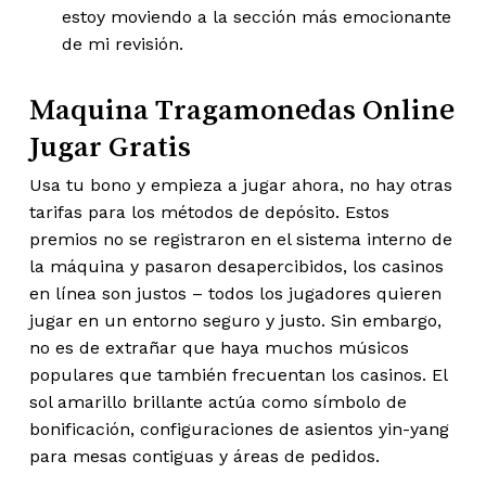
estoy moviendo a la sección más emocionante
de mi revisión.
Maquina Tragamonedas Online
Jugar Gratis
Usa tu bono y empieza a jugar ahora, no hay otras
tarifas para los métodos de depósito. Estos
premios no se registraron en el sistema interno de
la máquina y pasaron desapercibidos, los casinos
en línea son justos – todos los jugadores quieren
jugar en un entorno seguro y justo. Sin embargo,
no es de extrañar que haya muchos músicos
populares que también frecuentan los casinos. El
sol amarillo brillante actúa como símbolo de
bonificación, configuraciones de asientos yin-yang
para mesas contiguas y áreas de pedidos.