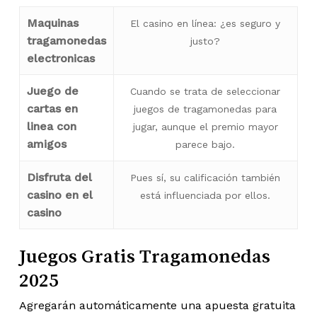
Maquinas
El casino en línea: ¿es seguro y
tragamonedas
justo?
electronicas
Juego de
Cuando se trata de seleccionar
cartas en
juegos de tragamonedas para
linea con
jugar, aunque el premio mayor
amigos
parece bajo.
Disfruta del
Pues sí, su calificación también
casino en el
está influenciada por ellos.
casino
Juegos Gratis Tragamonedas
2025
Agregarán automáticamente una apuesta gratuita