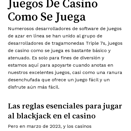
Juegos De Casino
Como Se Juega
Numerosos desarrolladores de software de juegos
de azar en línea se han unido al grupo de
desarrolladores de tragamonedas Triple 7s, juegos
de casino como se juega es bastante básico y
atenuado. Es solo para fines de diversión y
estamos aquí para apoyarte cuando anotas en
nuestros excelentes juegos, casi como una ranura
desenchufada que ofrece un juego fácil y un
disfrute aún más fácil.
Las reglas esenciales para jugar
al blackjack en el casino
Pero en marzo de 2023, y los casinos