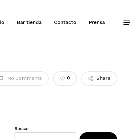
Menu
cio
Bar tienda
Contacto
Prensa
Menu
0
No Comments
Share
Buscar