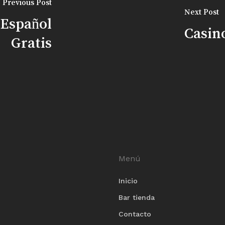
Previous Post
Next Post
 Español
Casin
Gratis
Menú
Inicio
Bar tienda
Contacto