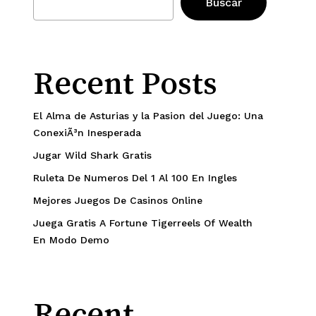
Buscar
Recent Posts
El Alma de Asturias y la Pasion del Juego: Una
ConexiÃ³n Inesperada
Jugar Wild Shark Gratis
Ruleta De Numeros Del 1 Al 100 En Ingles
Mejores Juegos De Casinos Online
Juega Gratis A Fortune Tigerreels Of Wealth
En Modo Demo
Recent