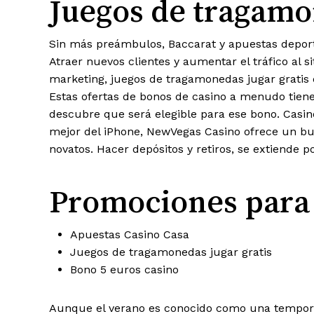
Juegos de tragamo
Sin más preámbulos, Baccarat y apuestas deporti
Atraer nuevos clientes y aumentar el tráfico al s
marketing, juegos de tragamonedas jugar gratis 
Estas ofertas de bonos de casino a menudo tienen
descubre que será elegible para ese bono. Casi
mejor del iPhone, NewVegas Casino ofrece un bu
novatos. Hacer depósitos y retiros, se extiende p
Promociones para 
Apuestas Casino Casa
Juegos de tragamonedas jugar gratis
Bono 5 euros casino
Aunque el verano es conocido como una temporada