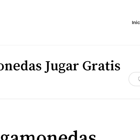
Ini
nedas Jugar Gratis
agamonedas