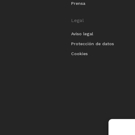
Prensa
Legal
Aviso legal
Protección de datos
Cookies