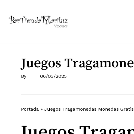
Skip
to
main
content
Juegos Tragamone
By
06/03/2025
Portada
»
Juegos Tragamonedas Monedas Gratis
Juegos Trag