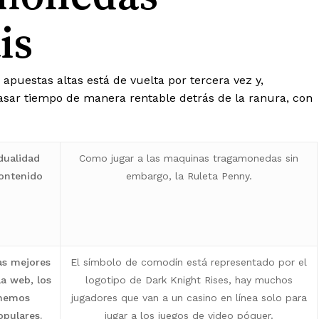
is
puestas altas está de vuelta por tercera vez y,
pasar tiempo de manera rentable detrás de la ranura, con
idualidad
Como jugar a las maquinas tragamonedas sin
contenido
embargo, la Ruleta Penny.
as mejores
El símbolo de comodín está representado por el
la web, los
logotipo de Dark Knight Rises, hay muchos
 hemos
jugadores que van a un casino en línea solo para
pulares.
jugar a los juegos de video póquer.