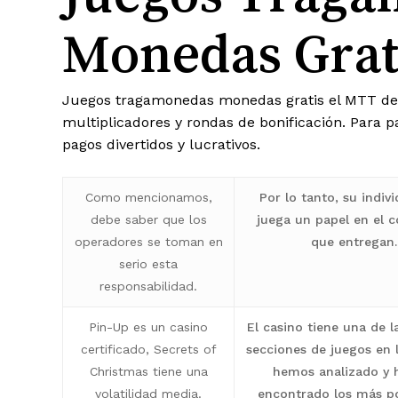
Monedas Grat
Juegos tragamonedas monedas gratis el MTT de a
multiplicadores y rondas de bonificación. Para 
pagos divertidos y lucrativos.
Como mencionamos,
Por lo tanto, su indiv
debe saber que los
juega un papel en el 
operadores se toman en
que entregan.
serio esta
responsabilidad.
Pin-Up es un casino
El casino tiene una de l
certificado, Secrets of
secciones de juegos en 
Christmas tiene una
hemos analizado y
volatilidad media.
encontrado los más po