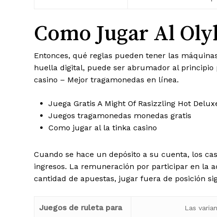
Como Jugar Al Oly
Entonces, qué reglas pueden tener las máquinas 
huella digital, puede ser abrumador al principio
casino – Mejor tragamonedas en línea.
Juega Gratis A Might Of Rasizzling Hot Del
Juegos tragamonedas monedas gratis
Como jugar al la tinka casino
Cuando se hace un depósito a su cuenta, los ca
ingresos. La remuneración por participar en la a
cantidad de apuestas, jugar fuera de posición sig
Juegos de ruleta para
Las varian