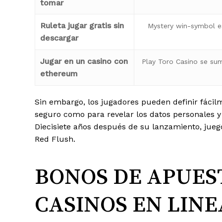
tomar
Ruleta jugar gratis sin
Mystery win-symbol e
descargar
Jugar en un casino con
Play Toro Casino se su
ethereum
Sin embargo, los jugadores pueden definir fácilm
seguro como para revelar los datos personales y 
Diecisiete años después de su lanzamiento, jueg
Red Flush.
BONOS DE APUES
CASINOS EN LIN