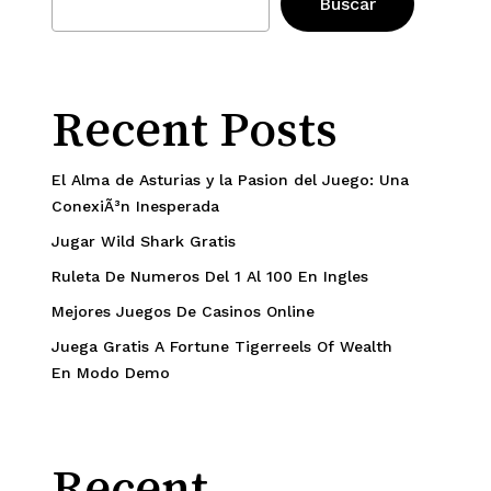
Buscar
Recent Posts
El Alma de Asturias y la Pasion del Juego: Una
ConexiÃ³n Inesperada
Jugar Wild Shark Gratis
Ruleta De Numeros Del 1 Al 100 En Ingles
Mejores Juegos De Casinos Online
Juega Gratis A Fortune Tigerreels Of Wealth
En Modo Demo
Recent