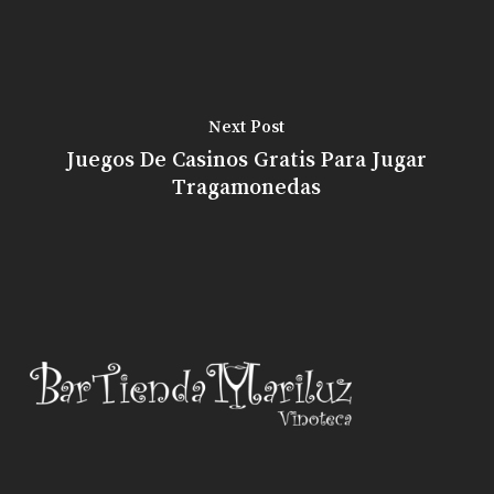
Next Post
Juegos De Casinos Gratis Para Jugar
Tragamonedas