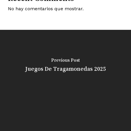
No hay comentarios que mostrar.
Previous Post
Juegos De Tragamonedas 2025