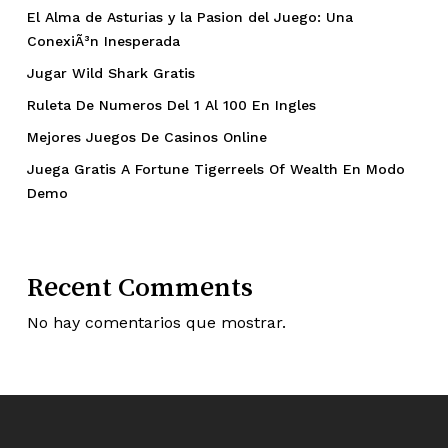
El Alma de Asturias y la Pasion del Juego: Una
ConexiÃ³n Inesperada
Jugar Wild Shark Gratis
Ruleta De Numeros Del 1 Al 100 En Ingles
Mejores Juegos De Casinos Online
Juega Gratis A Fortune Tigerreels Of Wealth En Modo
Demo
Recent Comments
No hay comentarios que mostrar.