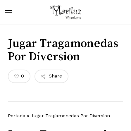
Skip
Menu
Menu
to
main
content
Jugar Tragamonedas
Por Diversion
0
Share
Portada
»
Jugar Tragamonedas Por Diversion