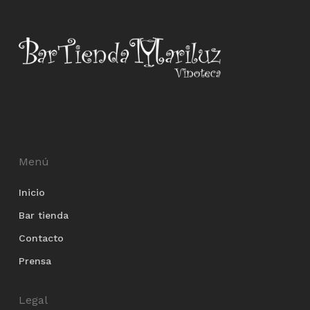
Menú
Inicio
Bar tienda
Contacto
Prensa
Legal