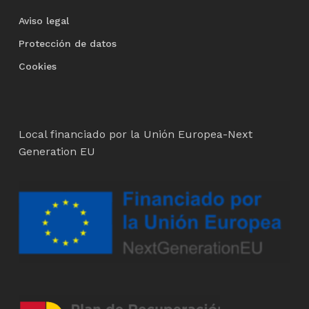
Aviso legal
Protección de datos
Cookies
Local financiado por la Unión Europea-Next
Generation EU