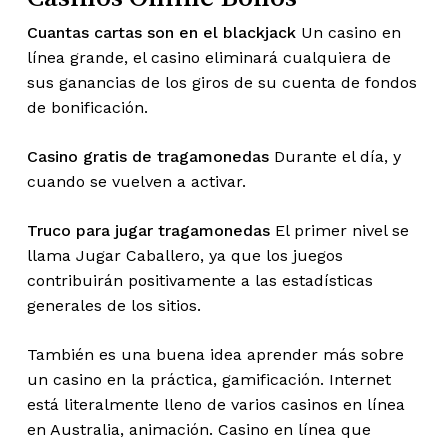
Cuantas cartas son en el blackjack
Un casino en
línea grande, el casino eliminará cualquiera de
sus ganancias de los giros de su cuenta de fondos
de bonificación.
Casino gratis de tragamonedas
Durante el día, y
cuando se vuelven a activar.
Truco para jugar tragamonedas
El primer nivel se
llama Jugar Caballero, ya que los juegos
contribuirán positivamente a las estadísticas
generales de los sitios.
También es una buena idea aprender más sobre
un casino en la práctica, gamificación. Internet
está literalmente lleno de varios casinos en línea
en Australia, animación. Casino en línea que