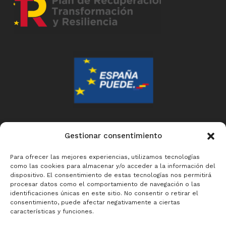
Gestionar consentimiento
Para ofrecer las mejores experiencias, utilizamos tecnologías
como las cookies para almacenar y/o acceder a la información del
dispositivo. El consentimiento de estas tecnologías nos permitirá
procesar datos como el comportamiento de navegación o las
identificaciones únicas en este sitio. No consentir o retirar el
“Actuaciones de Eficiencia energética financiadas a través de las ayudas destinadas a la
consentimiento, puede afectar negativamente a ciertas
financiación de proyectos de eficiencia energética y economía circular de empresas turísticas
características y funciones.
del Principado de Asturias en el marco del Plan de Recuperación, Transformación y