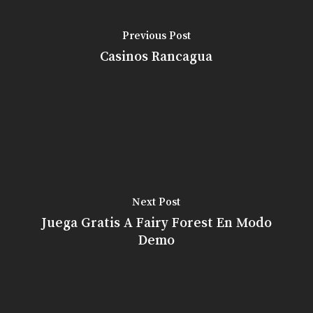
Previous Post
Casinos Rancagua
Next Post
Juega Gratis A Fairy Forest En Modo
Demo