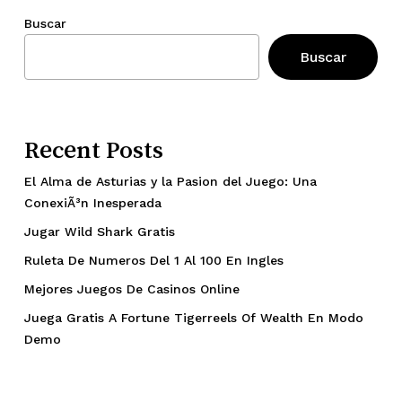
Buscar
Buscar
Recent Posts
El Alma de Asturias y la Pasion del Juego: Una
ConexiÃ³n Inesperada
Jugar Wild Shark Gratis
Ruleta De Numeros Del 1 Al 100 En Ingles
Mejores Juegos De Casinos Online
Juega Gratis A Fortune Tigerreels Of Wealth En Modo
Demo