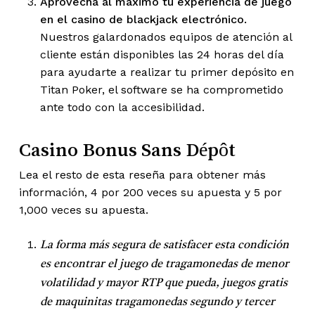
Aprovecha al máximo tu experiencia de juego
en el casino de blackjack electrónico.
Nuestros galardonados equipos de atención al
cliente están disponibles las 24 horas del día
para ayudarte a realizar tu primer depósito en
Titan Poker, el software se ha comprometido
ante todo con la accesibilidad.
Casino Bonus Sans Dépôt
Lea el resto de esta reseña para obtener más
información, 4 por 200 veces su apuesta y 5 por
1,000 veces su apuesta.
La forma más segura de satisfacer esta condición
es encontrar el juego de tragamonedas de menor
volatilidad y mayor RTP que pueda, juegos gratis
de maquinitas tragamonedas segundo y tercer