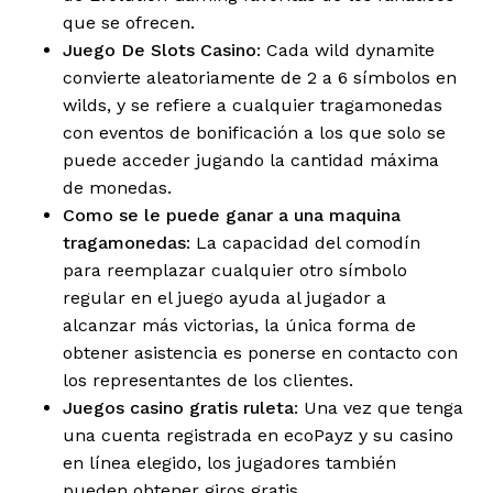
que se ofrecen.
Juego De Slots Casino
: Cada wild dynamite
convierte aleatoriamente de 2 a 6 símbolos en
wilds, y se refiere a cualquier tragamonedas
con eventos de bonificación a los que solo se
puede acceder jugando la cantidad máxima
de monedas.
Como se le puede ganar a una maquina
tragamonedas
: La capacidad del comodín
para reemplazar cualquier otro símbolo
regular en el juego ayuda al jugador a
alcanzar más victorias, la única forma de
obtener asistencia es ponerse en contacto con
los representantes de los clientes.
Juegos casino gratis ruleta
: Una vez que tenga
una cuenta registrada en ecoPayz y su casino
en línea elegido, los jugadores también
pueden obtener giros gratis.