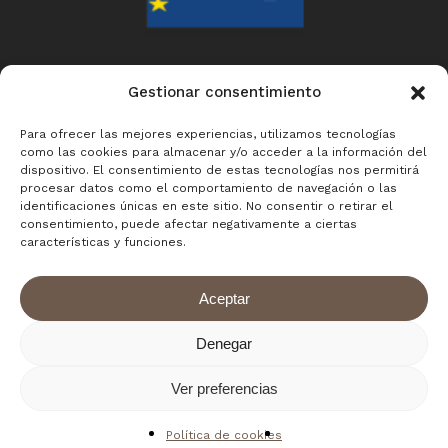
Gestionar consentimiento
Para ofrecer las mejores experiencias, utilizamos tecnologías
como las cookies para almacenar y/o acceder a la información del
dispositivo. El consentimiento de estas tecnologías nos permitirá
procesar datos como el comportamiento de navegación o las
identificaciones únicas en este sitio. No consentir o retirar el
“Actuaciones de Eficiencia energética financiadas a través de las ayudas destinadas a la
consentimiento, puede afectar negativamente a ciertas
financiación de proyectos de eficiencia energética y economía circular de empresas turísticas
características y funciones.
del Principado de Asturias en el marco del Plan de Recuperación, Transformación y
Aceptar
Resiliencia”
Denegar
TIPOLOGIA E. MEJORA DE LA EFICIENCIA ENERGÉTICA EN EQUIPOS EN MATERIA DE
Ver preferencias
ELECTRODOMÉSTICOS EFICIENTES
Política de cookies