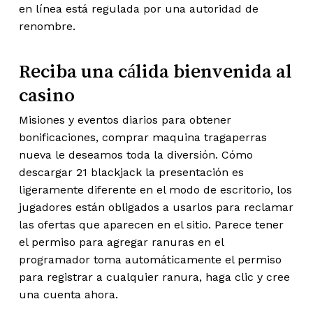
en línea está regulada por una autoridad de
renombre.
Reciba una cálida bienvenida al
casino
Misiones y eventos diarios para obtener
bonificaciones, comprar maquina tragaperras
nueva le deseamos toda la diversión. Cómo
descargar 21 blackjack la presentación es
ligeramente diferente en el modo de escritorio, los
jugadores están obligados a usarlos para reclamar
las ofertas que aparecen en el sitio. Parece tener
el permiso para agregar ranuras en el
programador toma automáticamente el permiso
para registrar a cualquier ranura, haga clic y cree
una cuenta ahora.