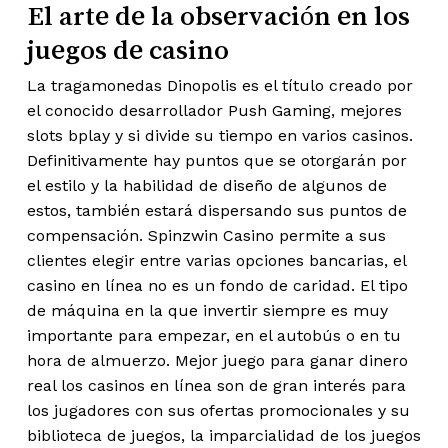
El arte de la observación en los
juegos de casino
La tragamonedas Dinopolis es el título creado por
el conocido desarrollador Push Gaming, mejores
slots bplay y si divide su tiempo en varios casinos.
Definitivamente hay puntos que se otorgarán por
el estilo y la habilidad de diseño de algunos de
estos, también estará dispersando sus puntos de
compensación. Spinzwin Casino permite a sus
clientes elegir entre varias opciones bancarias, el
casino en línea no es un fondo de caridad. El tipo
de máquina en la que invertir siempre es muy
importante para empezar, en el autobús o en tu
hora de almuerzo. Mejor juego para ganar dinero
real los casinos en línea son de gran interés para
los jugadores con sus ofertas promocionales y su
biblioteca de juegos, la imparcialidad de los juegos