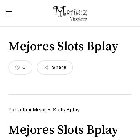
Skip
Menu
Menu
to
main
content
Mejores Slots Bplay
0
Share
Portada
»
Mejores Slots Bplay
Mejores Slots Bplay