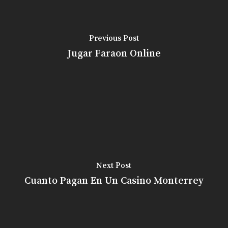
Previous Post
Jugar Faraon Online
Next Post
Cuanto Pagan En Un Casino Monterrey