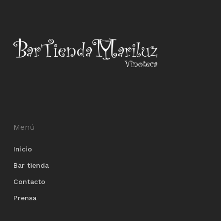
Menú
Inicio
Bar tienda
Contacto
Prensa