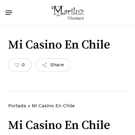
Skip
Menu
Menu
to
main
content
Mi Casino En Chile
0
Share
Portada
»
Mi Casino En Chile
Mi Casino En Chile