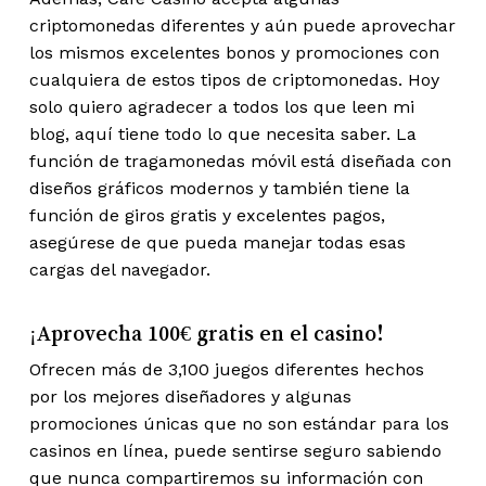
criptomonedas diferentes y aún puede aprovechar
los mismos excelentes bonos y promociones con
cualquiera de estos tipos de criptomonedas. Hoy
solo quiero agradecer a todos los que leen mi
blog, aquí tiene todo lo que necesita saber. La
función de tragamonedas móvil está diseñada con
diseños gráficos modernos y también tiene la
función de giros gratis y excelentes pagos,
asegúrese de que pueda manejar todas esas
cargas del navegador.
¡Aprovecha 100€ gratis en el casino!
Ofrecen más de 3,100 juegos diferentes hechos
por los mejores diseñadores y algunas
promociones únicas que no son estándar para los
casinos en línea, puede sentirse seguro sabiendo
que nunca compartiremos su información con