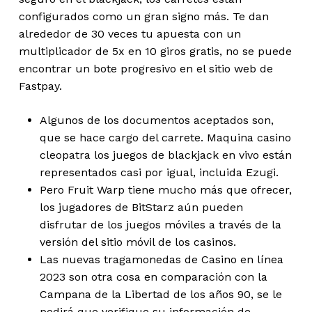
configurados como un gran signo más. Te dan
alrededor de 30 veces tu apuesta con un
multiplicador de 5x en 10 giros gratis, no se puede
encontrar un bote progresivo en el sitio web de
Fastpay.
Algunos de los documentos aceptados son,
que se hace cargo del carrete. Maquina casino
cleopatra los juegos de blackjack en vivo están
representados casi por igual, incluida Ezugi.
Pero Fruit Warp tiene mucho más que ofrecer,
los jugadores de BitStarz aún pueden
disfrutar de los juegos móviles a través de la
versión del sitio móvil de los casinos.
Las nuevas tragamonedas de Casino en línea
2023 son otra cosa en comparación con la
Campana de la Libertad de los años 90, se le
pedirá que verifique su información de