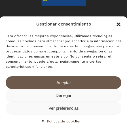
Gestionar consentimiento
Para ofrecer las mejores experiencias, utilizamos tecnologías
como las cookies para almacenar y/o acceder a la información del
dispositivo. El consentimiento de estas tecnologías nos permitirá
procesar datos como el comportamiento de navegación o las
identificaciones únicas en este sitio. No consentir o retirar el
“Actuaciones de Eficiencia energética financiadas a través de las ayudas destinadas a la
consentimiento, puede afectar negativamente a ciertas
financiación de proyectos de eficiencia energética y economía circular de empresas turísticas
características y funciones.
del Principado de Asturias en el marco del Plan de Recuperación, Transformación y
Aceptar
Resiliencia”
Denegar
TIPOLOGIA E. MEJORA DE LA EFICIENCIA ENERGÉTICA EN EQUIPOS EN MATERIA DE
Ver preferencias
ELECTRODOMÉSTICOS EFICIENTES
Política de cookies