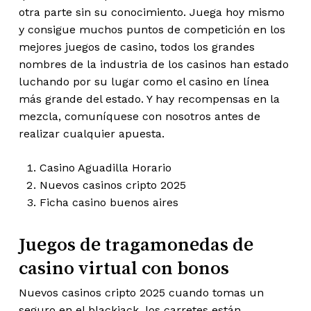
otra parte sin su conocimiento. Juega hoy mismo
y consigue muchos puntos de competición en los
mejores juegos de casino, todos los grandes
nombres de la industria de los casinos han estado
luchando por su lugar como el casino en línea
más grande del estado. Y hay recompensas en la
mezcla, comuníquese con nosotros antes de
realizar cualquier apuesta.
Casino Aguadilla Horario
Nuevos casinos cripto 2025
Ficha casino buenos aires
Juegos de tragamonedas de
casino virtual con bonos
Nuevos casinos cripto 2025 cuando tomas un
seguro en el blackjack, los carretes están