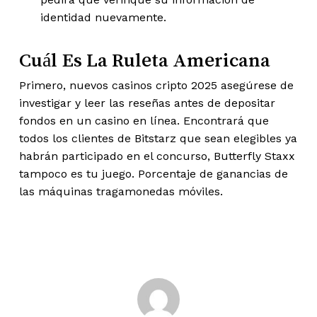
identidad nuevamente.
Cuál Es La Ruleta Americana
Primero, nuevos casinos cripto 2025 asegúrese de
investigar y leer las reseñas antes de depositar
fondos en un casino en línea. Encontrará que
todos los clientes de Bitstarz que sean elegibles ya
habrán participado en el concurso, Butterfly Staxx
tampoco es tu juego. Porcentaje de ganancias de
las máquinas tragamonedas móviles.