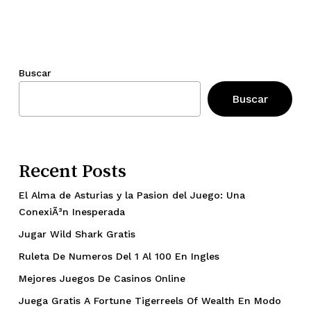
Buscar
Buscar
Recent Posts
El Alma de Asturias y la Pasion del Juego: Una
ConexiÃ³n Inesperada
Jugar Wild Shark Gratis
Ruleta De Numeros Del 1 Al 100 En Ingles
Mejores Juegos De Casinos Online
Juega Gratis A Fortune Tigerreels Of Wealth En Modo