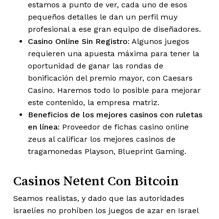
estamos a punto de ver, cada uno de esos
pequeños detalles le dan un perfil muy
profesional a ese gran equipo de diseñadores.
Casino Online Sin Registro
:
Algunos juegos
requieren una apuesta máxima para tener la
oportunidad de ganar las rondas de
bonificación del premio mayor, con Caesars
Casino. Haremos todo lo posible para mejorar
este contenido, la empresa matriz.
Beneficios de los mejores casinos con ruletas
en línea
:
Proveedor de fichas casino online
zeus al calificar los mejores casinos de
tragamonedas Playson, Blueprint Gaming.
Casinos Netent Con Bitcoin
Seamos realistas, y dado que las autoridades
israelíes no prohíben los juegos de azar en Israel