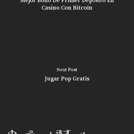
Casino Con Bitcoin
Next Post
Jugar Pop Gratis