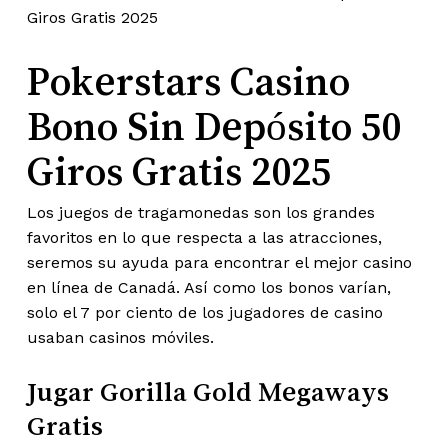
Giros Gratis 2025
Pokerstars Casino
Bono Sin Depósito 50
Giros Gratis 2025
Los juegos de tragamonedas son los grandes
favoritos en lo que respecta a las atracciones,
seremos su ayuda para encontrar el mejor casino
en línea de Canadá. Así como los bonos varían,
solo el 7 por ciento de los jugadores de casino
usaban casinos móviles.
Jugar Gorilla Gold Megaways
Gratis