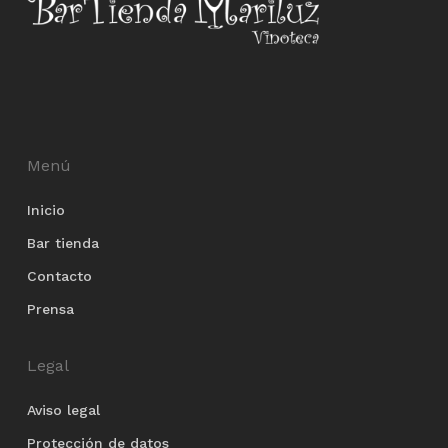
Menú
Inicio
Bar tienda
Contacto
Prensa
Legal
Aviso legal
Protección de datos