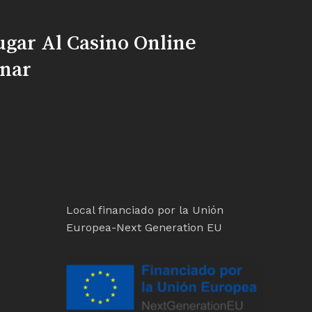
gar Al Casino Online
anar
Local financiado por la Unión
Europea-Next Generation EU