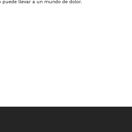
o puede llevar a un mundo de dolor.