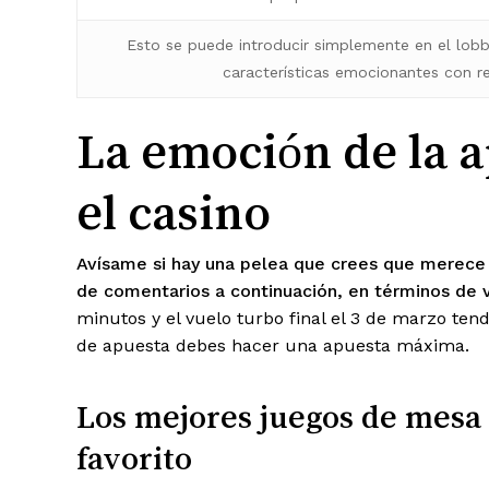
Esto se puede introducir simplemente en el lobby
características emocionantes con re
La emoción de la 
el casino
Avísame si hay una pelea que crees que merece e
de comentarios a continuación, en términos de v
minutos y el vuelo turbo final el 3 de marzo tendr
de apuesta debes hacer una apuesta máxima.
Los mejores juegos de mesa 
favorito