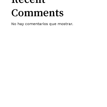
Comments
No hay comentarios que mostrar.