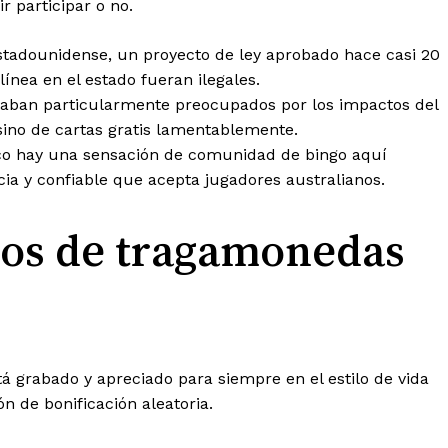
 participar o no.
estadounidense, un proyecto de ley aprobado hace casi 20
ínea en el estado fueran ilegales.
aban particularmente preocupados por los impactos del
sino de cartas gratis lamentablemente.
 hay una sensación de comunidad de bingo aquí
cia y confiable que acepta jugadores australianos.
nos de tragamonedas
stá grabado y apreciado para siempre en el estilo de vida
 de bonificación aleatoria.