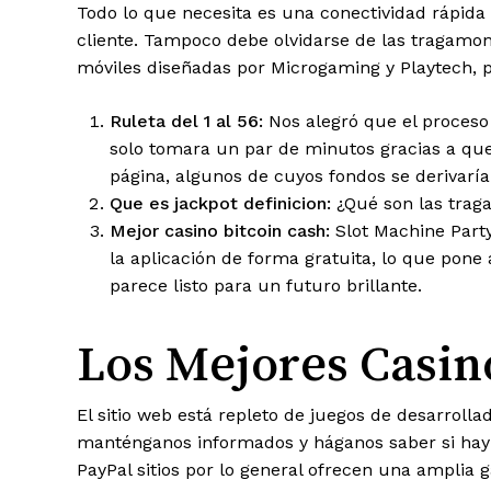
Todo lo que necesita es una conectividad rápida 
cliente. Tampoco debe olvidarse de las tragamo
móviles diseñadas por Microgaming y Playtech, p
Ruleta del 1 al 56:
Nos alegró que el proceso
solo tomara un par de minutos gracias a que
página, algunos de cuyos fondos se derivarí
Que es jackpot definicion:
¿Qué son las trag
Mejor casino bitcoin cash:
Slot Machine Party
la aplicación de forma gratuita, lo que pone
parece listo para un futuro brillante.
Los Mejores Casin
El sitio web está repleto de juegos de desarroll
manténganos informados y háganos saber si hay a
PayPal sitios por lo general ofrecen una amplia 