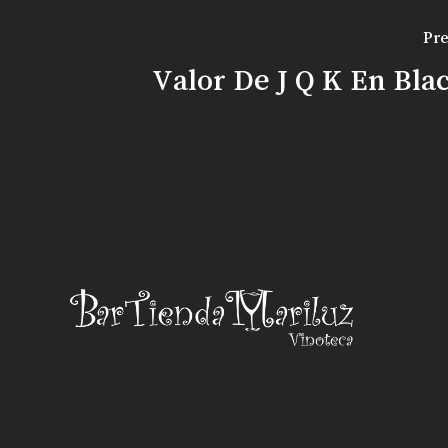
Pre
Valor De J Q K En Bla