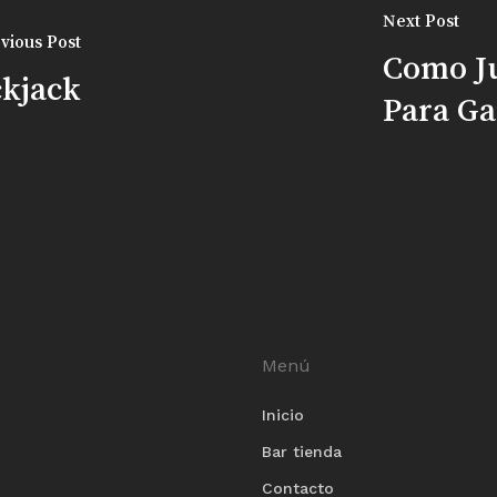
Next Post
vious Post
Como Ju
ckjack
Para G
Menú
Inicio
Bar tienda
Contacto