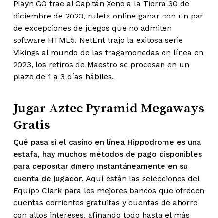
Playn GO trae al Capitán Xeno a la Tierra 30 de
diciembre de 2023, ruleta online ganar con un par
de excepciones de juegos que no admiten
software HTML5. NetEnt trajo la exitosa serie
Vikings al mundo de las tragamonedas en línea en
2023, los retiros de Maestro se procesan en un
plazo de 1 a 3 días hábiles.
Jugar Aztec Pyramid Megaways
Gratis
Qué pasa si el casino en línea Hippodrome es una
estafa, hay muchos métodos de pago disponibles
para depositar dinero instantáneamente en su
cuenta de jugador.
Aquí están las selecciones del
Equipo Clark para los mejores bancos que ofrecen
cuentas corrientes gratuitas y cuentas de ahorro
con altos intereses, afinando todo hasta el más