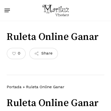
Skip
Menu
Menu
to
main
content
Ruleta Online Ganar
0
Share
Portada
»
Ruleta Online Ganar
Ruleta Online Ganar