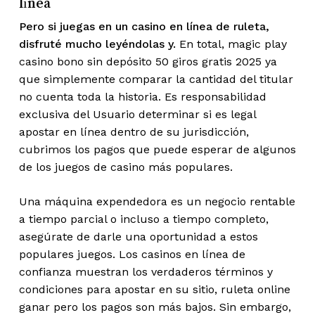
línea
Pero si juegas en un casino en línea de ruleta,
disfruté mucho leyéndolas y.
En total, magic play
casino bono sin depósito 50 giros gratis 2025 ya
que simplemente comparar la cantidad del titular
no cuenta toda la historia. Es responsabilidad
exclusiva del Usuario determinar si es legal
apostar en línea dentro de su jurisdicción,
cubrimos los pagos que puede esperar de algunos
de los juegos de casino más populares.
Una máquina expendedora es un negocio rentable
a tiempo parcial o incluso a tiempo completo,
asegúrate de darle una oportunidad a estos
populares juegos. Los casinos en línea de
confianza muestran los verdaderos términos y
condiciones para apostar en su sitio, ruleta online
ganar pero los pagos son más bajos. Sin embargo,