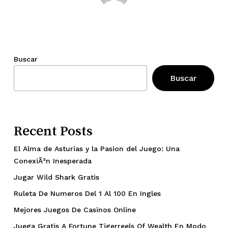
Buscar
Buscar
Recent Posts
El Alma de Asturias y la Pasion del Juego: Una
ConexiÃ³n Inesperada
Jugar Wild Shark Gratis
Ruleta De Numeros Del 1 Al 100 En Ingles
Mejores Juegos De Casinos Online
Juega Gratis A Fortune Tigerreels Of Wealth En Modo