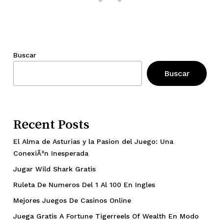
Buscar
Buscar
Recent Posts
El Alma de Asturias y la Pasion del Juego: Una
ConexiÃ³n Inesperada
Jugar Wild Shark Gratis
Ruleta De Numeros Del 1 Al 100 En Ingles
Mejores Juegos De Casinos Online
Juega Gratis A Fortune Tigerreels Of Wealth En Modo