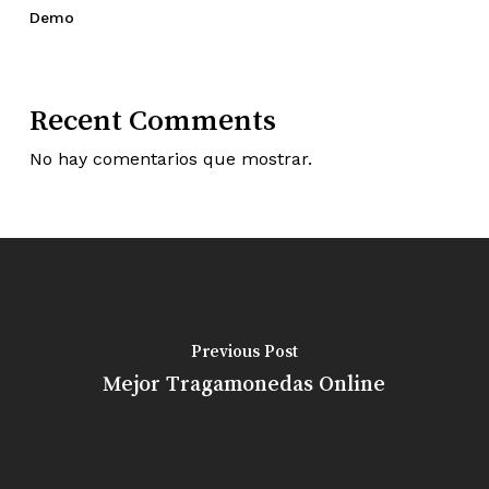
Demo
Recent Comments
No hay comentarios que mostrar.
Previous Post
Mejor Tragamonedas Online