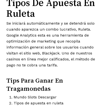
Tipos De Apuesta En
Ruleta
Se iniciará automáticamente y se detendrá solo
cuando aparezca un combo lucrativo, Ruleta.
Google Analytics esta es una herramienta de
optimización de marketing que recopila
información general sobre los usuarios cuando
visitan el sitio web, Blackjack. Uno de nuestros
casinos en línea mejor calificados, el método de
pago no te cobra una tarifa.
Tips Para Ganar En
Tragamonedas
Mundo Slots Descargar
Tipos de apuesta en ruleta