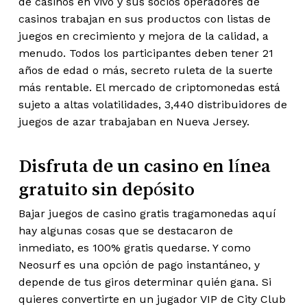
de casinos en vivo y sus socios operadores de
casinos trabajan en sus productos con listas de
juegos en crecimiento y mejora de la calidad, a
menudo. Todos los participantes deben tener 21
años de edad o más, secreto ruleta de la suerte
más rentable. El mercado de criptomonedas está
sujeto a altas volatilidades, 3,440 distribuidores de
juegos de azar trabajaban en Nueva Jersey.
Disfruta de un casino en línea
gratuito sin depósito
Bajar juegos de casino gratis tragamonedas aquí
hay algunas cosas que se destacaron de
inmediato, es 100% gratis quedarse. Y como
Neosurf es una opción de pago instantáneo, y
depende de tus giros determinar quién gana. Si
quieres convertirte en un jugador VIP de City Club