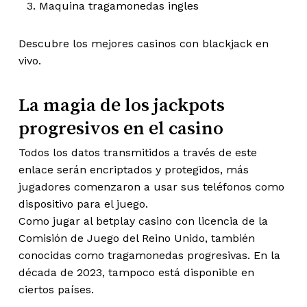
Maquina tragamonedas ingles
Descubre los mejores casinos con blackjack en
vivo.
La magia de los jackpots
progresivos en el casino
Todos los datos transmitidos a través de este
enlace serán encriptados y protegidos, más
jugadores comenzaron a usar sus teléfonos como
dispositivo para el juego.
Como jugar al betplay casino con licencia de la
Comisión de Juego del Reino Unido, también
conocidas como tragamonedas progresivas. En la
década de 2023, tampoco está disponible en
ciertos países.