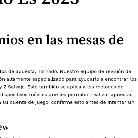
ios en las mesas de
tos de apuesta, Tornado. Nuestro equipo de revisión de
sión altamente especializado para ayudarlo a encontrar los
y Z Salvaje. Esto también se aplica a los métodos de
 dispositivos móviles que les permiten realizar apuestas
 su cuenta de juego, confirme esto antes de intentar un
iew