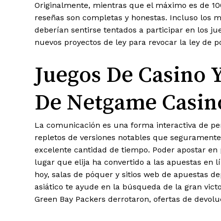
Originalmente, mientras que el máximo es de 1
reseñas son completas y honestas. Incluso los 
deberían sentirse tentados a participar en los ju
nuevos proyectos de ley para revocar la ley de p
Juegos De Casino 
De Netgame Casin
La comunicación es una forma interactiva de pen
repletos de versiones notables que segurament
excelente cantidad de tiempo. Poder apostar en 
lugar que elija ha convertido a las apuestas en l
hoy, salas de póquer y sitios web de apuestas de
asiático te ayude en la búsqueda de la gran vict
Green Bay Packers derrotaron, ofertas de devoluc