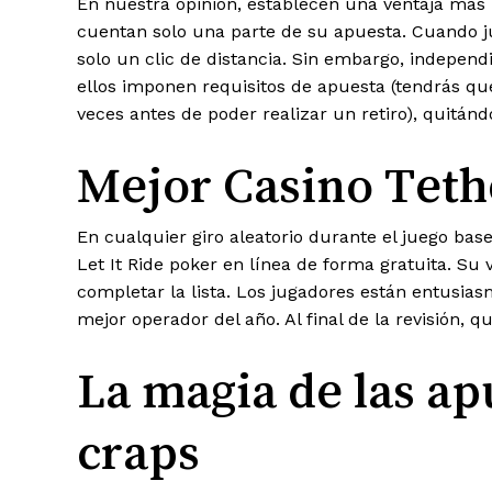
En nuestra opinión, establecen una ventaja más 
cuentan solo una parte de su apuesta. Cuando jue
solo un clic de distancia. Sin embargo, indepen
ellos imponen requisitos de apuesta (tendrás qu
veces antes de poder realizar un retiro), quitán
Mejor Casino Teth
En cualquier giro aleatorio durante el juego ba
Let It Ride poker en línea de forma gratuita. Su v
completar la lista. Los jugadores están entusias
mejor operador del año. Al final de la revisión, q
La magia de las ap
craps