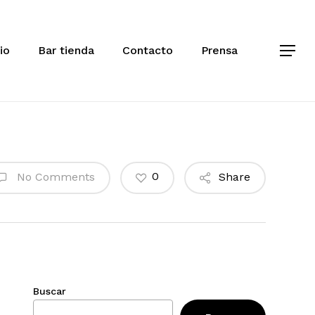
Menu
cio
Bar tienda
Contacto
Prensa
Menu
0
No Comments
Share
Buscar