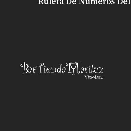
Ruleta De Numeros Del 