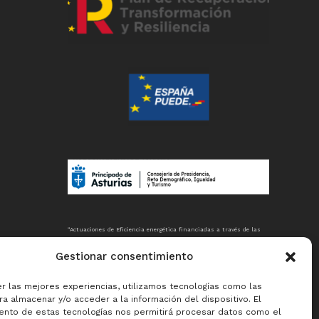
“Actuaciones de Eficiencia energética financiadas a través de las
ayudas destinadas a la financiación de proyectos de eficiencia
Gestionar consentimiento
energética y economía circular de empresas turísticas del
er las mejores experiencias, utilizamos tecnologías como las
a almacenar y/o acceder a la información del dispositivo. El
Principado de Asturias en el marco del Plan de Recuperación,
ento de estas tecnologías nos permitirá procesar datos como el