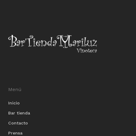
Menú
Inicio
Bar tienda
Contacto
Prensa