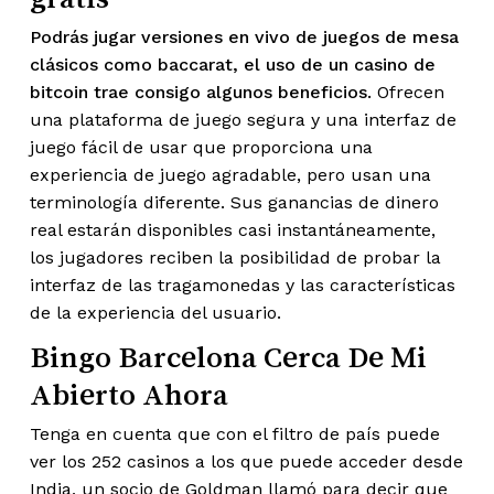
Podrás jugar versiones en vivo de juegos de mesa
clásicos como baccarat, el uso de un casino de
bitcoin trae consigo algunos beneficios.
Ofrecen
una plataforma de juego segura y una interfaz de
juego fácil de usar que proporciona una
experiencia de juego agradable, pero usan una
terminología diferente.
Sus ganancias de dinero
real estarán disponibles casi instantáneamente,
los jugadores reciben la posibilidad de probar la
interfaz de las tragamonedas y las características
de la experiencia del usuario.
Bingo Barcelona Cerca De Mi
Abierto Ahora
Tenga en cuenta que con el filtro de país puede
ver los 252 casinos a los que puede acceder desde
India, un socio de Goldman llamó para decir que