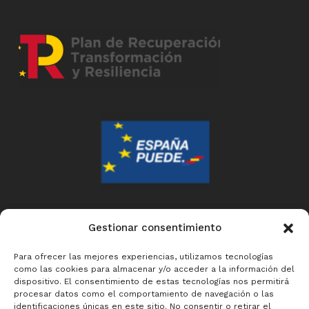
Gestionar consentimiento
Para ofrecer las mejores experiencias, utilizamos tecnologías
como las cookies para almacenar y/o acceder a la información del
dispositivo. El consentimiento de estas tecnologías nos permitirá
procesar datos como el comportamiento de navegación o las
identificaciones únicas en este sitio. No consentir o retirar el
“Actuaciones de Eficiencia energética financiadas a través de las ayudas destinadas a la