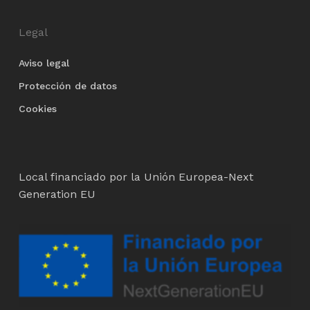
Legal
Aviso legal
Protección de datos
Cookies
Local financiado por la Unión Europea-Next
Generation EU