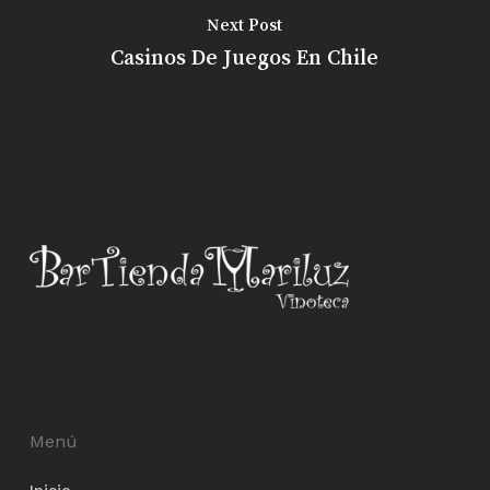
Next Post
Casinos De Juegos En Chile
Menú