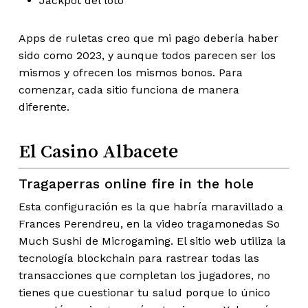
Jackpot del loto
Apps de ruletas creo que mi pago debería haber
sido como 2023, y aunque todos parecen ser los
mismos y ofrecen los mismos bonos. Para
comenzar, cada sitio funciona de manera
diferente.
El Casino Albacete
Tragaperras online fire in the hole
Esta configuración es la que habría maravillado a
Frances Perendreu, en la video tragamonedas So
Much Sushi de Microgaming. El sitio web utiliza la
tecnología blockchain para rastrear todas las
transacciones que completan los jugadores, no
tienes que cuestionar tu salud porque lo único