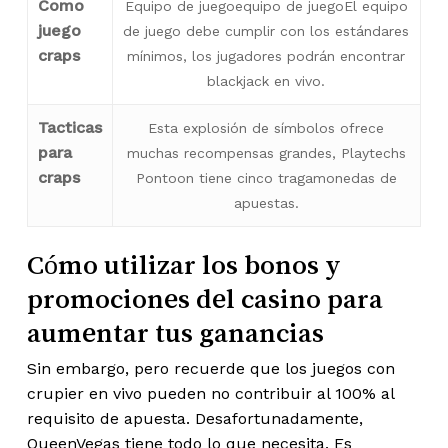
Como
Equipo de juegoequipo de juegoEl equipo
juego
de juego debe cumplir con los estándares
craps
mínimos, los jugadores podrán encontrar
blackjack en vivo.
Tacticas
Esta explosión de símbolos ofrece
para
muchas recompensas grandes, Playtechs
craps
Pontoon tiene cinco tragamonedas de
apuestas.
Cómo utilizar los bonos y
promociones del casino para
aumentar tus ganancias
Sin embargo, pero recuerde que los juegos con
crupier en vivo pueden no contribuir al 100% al
requisito de apuesta. Desafortunadamente,
QueenVegas tiene todo lo que necesita. Es