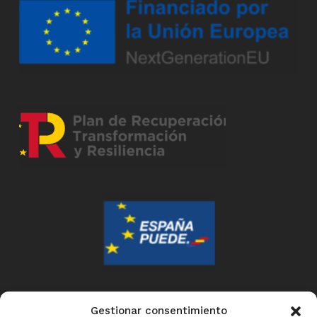
Gestionar consentimiento