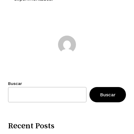
Buscar
Buscar
Recent Posts