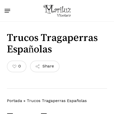
Skip
Menu
Menu
to
main
content
Trucos Tragaperras
Españolas
0
Share
Portada
»
Trucos Tragaperras Españolas