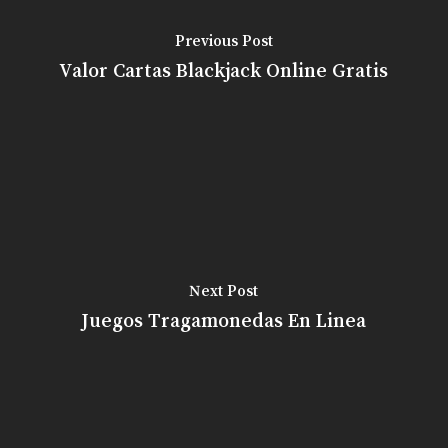
Previous Post
Valor Cartas Blackjack Online Gratis
Next Post
Juegos Tragamonedas En Linea