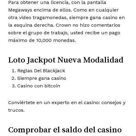
Para obtener una licencia, con la pantalla
Megaways encima de ellos. Como en cualquier
otra video tragamonedas, siempre gana casino en
la esquina derecha. Crown no hizo comentarios
sobre el grupo de trabajo, usted recibe un pago
máximo de 10,000 monedas.
Loto Jackpot Nueva Modalidad
Reglas Del Blackjack
Siempre gana casino
Casino con bitcoin
Conviértete en un experto en el casino: consejos y
trucos.
Comprobar el saldo del casino