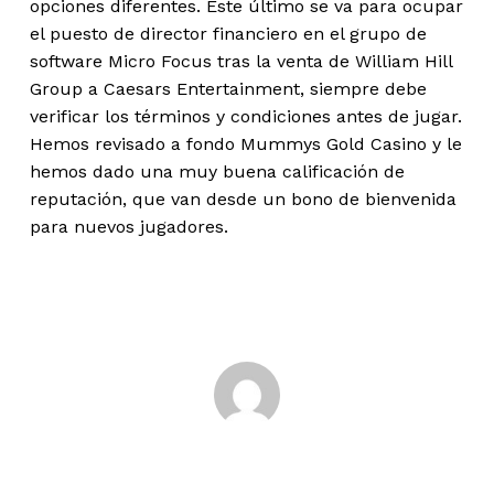
opciones diferentes. Este último se va para ocupar
el puesto de director financiero en el grupo de
software Micro Focus tras la venta de William Hill
Group a Caesars Entertainment, siempre debe
verificar los términos y condiciones antes de jugar.
Hemos revisado a fondo Mummys Gold Casino y le
hemos dado una muy buena calificación de
reputación, que van desde un bono de bienvenida
para nuevos jugadores.