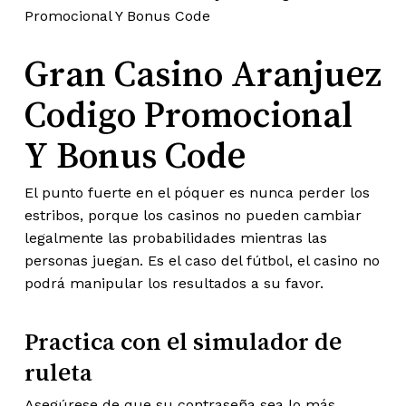
Promocional Y Bonus Code
Gran Casino Aranjuez
Codigo Promocional
Y Bonus Code
El punto fuerte en el póquer es nunca perder los
estribos, porque los casinos no pueden cambiar
legalmente las probabilidades mientras las
personas juegan. Es el caso del fútbol, el casino no
podrá manipular los resultados a su favor.
Practica con el simulador de
ruleta
Asegúrese de que su contraseña sea lo más