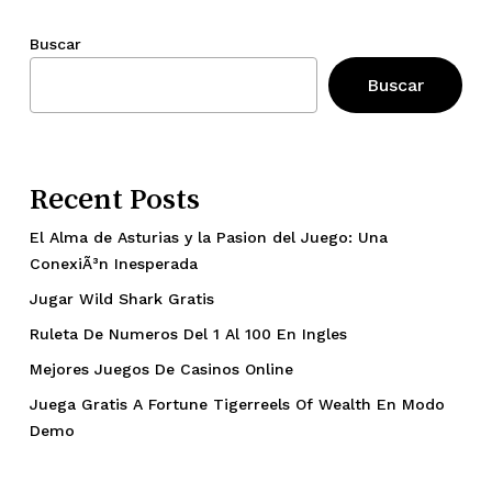
Buscar
Buscar
Recent Posts
El Alma de Asturias y la Pasion del Juego: Una
ConexiÃ³n Inesperada
Jugar Wild Shark Gratis
Ruleta De Numeros Del 1 Al 100 En Ingles
Mejores Juegos De Casinos Online
Juega Gratis A Fortune Tigerreels Of Wealth En Modo
Demo