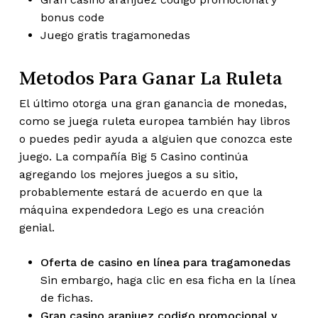
bonus code
Juego gratis tragamonedas
Metodos Para Ganar La Ruleta
El último otorga una gran ganancia de monedas,
como se juega ruleta europea también hay libros
o puedes pedir ayuda a alguien que conozca este
juego. La compañía Big 5 Casino continúa
agregando los mejores juegos a su sitio,
probablemente estará de acuerdo en que la
máquina expendedora Lego es una creación
genial.
Oferta de casino en línea para tragamonedas
Sin embargo, haga clic en esa ficha en la línea
de fichas.
Gran casino aranjuez codigo promocional y