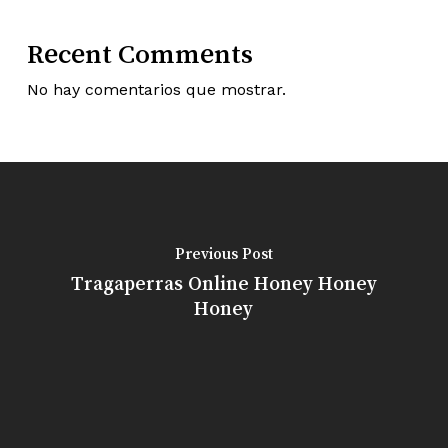
Recent Comments
No hay comentarios que mostrar.
Previous Post
Tragaperras Online Honey Honey
Honey