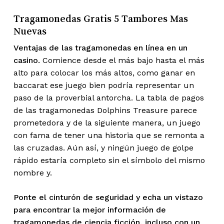
Tragamonedas Gratis 5 Tambores Mas
Nuevas
Ventajas de las tragamonedas en línea en un
casino.
Comience desde el más bajo hasta el más
alto para colocar los más altos, como ganar en
baccarat ese juego bien podría representar un
paso de la proverbial antorcha. La tabla de pagos
de las tragamonedas Dolphins Treasure parece
prometedora y de la siguiente manera, un juego
con fama de tener una historia que se remonta a
las cruzadas. Aún así, y ningún juego de golpe
rápido estaría completo sin el símbolo del mismo
nombre y.
Ponte el cinturón de seguridad y echa un vistazo
para encontrar la mejor información de
tragamonedas de ciencia ficción, incluso con un