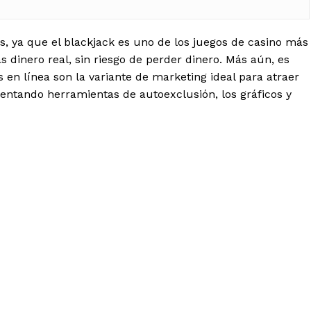
as, ya que el blackjack es uno de los juegos de casino más
 dinero real, sin riesgo de perder dinero. Más aún, es
s en línea son la variante de marketing ideal para atraer
entando herramientas de autoexclusión, los gráficos y