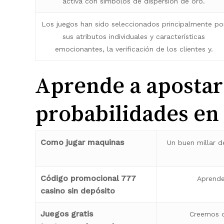
activa con símbolos de dispersión de oro.
Los juegos han sido seleccionados principalmente po
sus atributos individuales y características
emocionantes, la verificación de los clientes y.
Aprende a apostar 
probabilidades en 
Como jugar maquinas
Un buen millar d
Código promocional 777
Aprende 
casino sin depósito
Juegos gratis
Creemos q