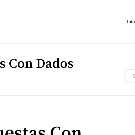
Ini
s Con Dados
uestas Con