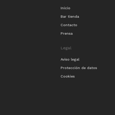
Inicio
Bar tienda
Contacto
Prensa
Legal
Aviso legal
Protección de datos
Cookies