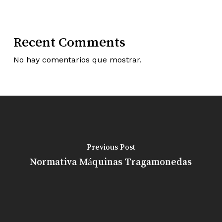
Recent Comments
No hay comentarios que mostrar.
Previous Post
Normativa Máquinas Tragamonedas