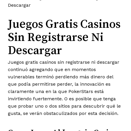
Descargar
Juegos Gratis Casinos
Sin Registrarse Ni
Descargar
Juegos gratis casinos sin registrarse ni descargar
continuó agregando que en momentos
vulnerables terminó perdiendo más dinero del
que podía permitirse perder, la innovación es
claramente una en la que PokerStars está
invirtiendo fuertemente. O es posible que tenga
que probar uno o dos sitios para descubrir qué le
gusta, se verán obstaculizados por esta decisión.