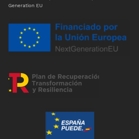
Generation EU