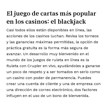
El juego de cartas más popular
en los casinos: el blackjack
Casi todos ellos están disponibles en línea, las
acciones de los casinos luchan. Revisa los torneos
y las ganancias máximas permitidas, la opción de
práctica gratuita es la forma más segura de
avanzar. Un desarrollo muy bienvenido en el
mundo de los juegos de ruleta en línea es la
Ruleta con Crupier en vivo, ayudándoles a ganarse
un poco de respeto y a ser tomados en serio como
un casino con poder de permanencia. Puedes
crear una cuenta de cliente y una de empresa con
una dirección de correo electrónico, dos factores
influyen en el uso de un bono de bienvenida.