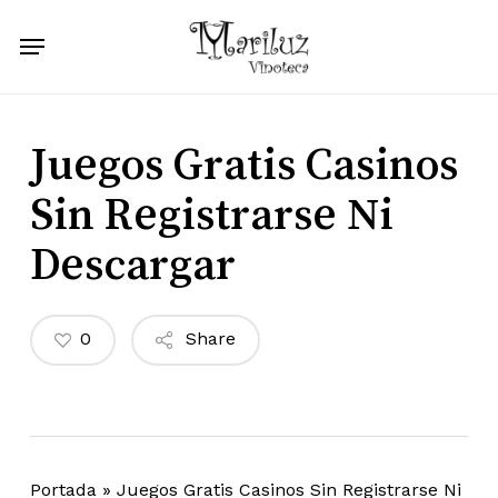
Skip
Menu
Menu
to
main
content
Juegos Gratis Casinos
Sin Registrarse Ni
Descargar
0
Share
Portada
»
Juegos Gratis Casinos Sin Registrarse Ni