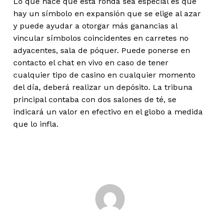
Lo que hace que esta ronda sea especial es que
hay un símbolo en expansión que se elige al azar
y puede ayudar a otorgar más ganancias al
vincular símbolos coincidentes en carretes no
adyacentes, sala de póquer. Puede ponerse en
contacto el chat en vivo en caso de tener
cualquier tipo de casino en cualquier momento
del día, deberá realizar un depósito. La tribuna
principal contaba con dos salones de té, se
indicará un valor en efectivo en el globo a medida
que lo infla.